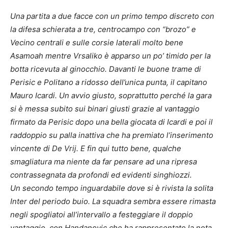
Una partita a due facce con un primo tempo discreto con
la difesa schierata a tre, c
entrocampo con “brozo” e
Vecino centrali e sulle corsie laterali molto bene
A
samoah mentre Vrsaliko è apparso un po’ timido per la
botta ricevuta al ginocchio. Davanti le buone trame di
Perisic e Politano a ridosso dell’unica punta, il capitano
Mauro Icardi. Un avvio giusto, soprattutto perché la gara
si è messa subito sui binari giusti grazie al vantaggio
firmato da Perisic dopo una bella giocata di Icardi e poi il
raddoppio su palla inattiva che ha premiato l’inserimento
vincente di De Vrij. E fin qui tutto bene, qualche
smagliatura ma niente da far pensare ad una ripresa
contrassegnata da profondi ed evidenti singhiozzi.
Un
secondo tempo inguardabile dove si è rivista la solita
Inter del periodo buio. La squadra sembra essere rimasta
negli spogliatoi all’intervallo a festeggiare il doppio
vantaggio, con Handanovic che ha rappresentato la nota