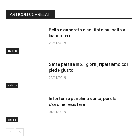
ARTICOLI CORRELATI
Bella e concreta e col fiato sul collo ai
bianconeri
29/11/2019
INTER
Sette partite in 21 giorni, ripartiamo col
piede giusto
22/11/2019
calcio
Infortuni e panchina corta, parola
d’ordine resistere
01/11/2019
calcio