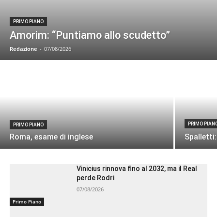
PRIMO PIANO
Amorim: “Puntiamo allo scudetto”
Redazione
-
07/08/2026
PRIMO PIAN
PRIMO PIANO
Roma, esame di inglese
Spalletti
Vinicius rinnova fino al 2032, ma il Real
perde Rodri
07/08/2026
Primo Piano