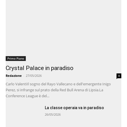
Primo Piano
Crystal Palace in paradiso
Redazione
-
27/05/2026
0
Carlo ValentiIl sogno del Rayo Vallecano e dell'emergente Inigo
Perez, si infrange sul prato della Red Bull Arena di Lipsia.La
Conference League è del...
La classe operaia va in paradiso
26/05/2026