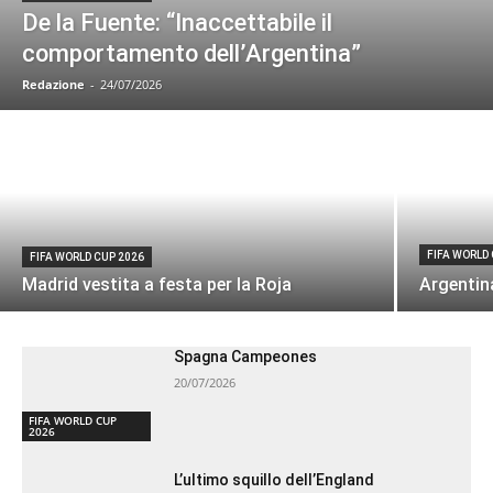
De la Fuente: “Inaccettabile il
comportamento dell’Argentina”
Redazione
-
24/07/2026
FIFA WORLD
FIFA WORLD CUP 2026
Madrid vestita a festa per la Roja
Argentin
Spagna Campeones
20/07/2026
FIFA WORLD CUP
2026
L’ultimo squillo dell’England