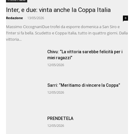
Inter, e due: vinta anche la Coppa Italia
Redazione
-
13/05/2026
0
Massimo CiccognaniDue trofei da esporre domenica a San Siro e
l’Inter si fa bella. Scudetto e Coppa Italia, tutto in quattro giorni. Dalla
vittoria...
Chivu: “La vittoria sarebbe felicità per i
miei ragazzi”
12/05/2026
Sarri: “Meritiamo di vincere la Coppa”
12/05/2026
PRENDETELA
12/05/2026