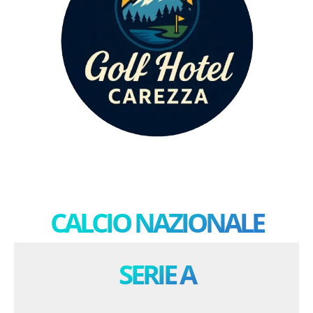
mondialissimo 11 luglio
02:01
Mondialissimo 10 giugno
02:15
mondialissimo 9 luglio
01:17
mondialissimo 8 luglio
01:22
CALCIO NAZIONALE
SERIE A