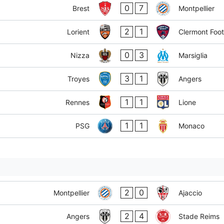
0
7
Brest
Montpellier
2
1
Lorient
Clermont Foot
0
3
Nizza
Marsiglia
3
1
Troyes
Angers
1
1
Rennes
Lione
1
1
PSG
Monaco
2
0
Montpellier
Ajaccio
2
4
Angers
Stade Reims