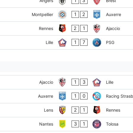
1
3
Angers
Brest
1
2
Montpellier
Auxerre
2
1
Rennes
Ajaccio
1
7
Lille
PSG
1
3
Ajaccio
Lille
1
0
Auxerre
Racing Stras
2
1
Lens
Rennes
3
1
Nantes
Tolosa