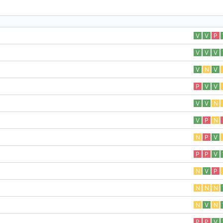
V
V
P
V
V
V
V
N
V
P
V
V
V
V
N
V
P
N
N
P
V
P
P
V
N
V
P
N
N
N
N
V
N
P
P
V