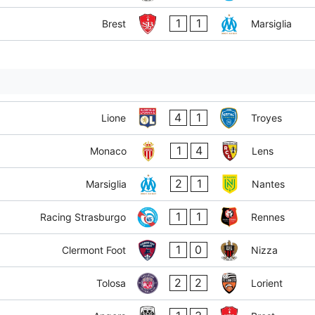
1
1
Brest
Marsiglia
4
1
Lione
Troyes
1
4
Monaco
Lens
2
1
Marsiglia
Nantes
1
1
Racing Strasburgo
Rennes
1
0
Clermont Foot
Nizza
2
2
Tolosa
Lorient