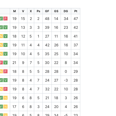
M
V
X
Ps
GF
GS
DG
Pt
19
15
2
2
48
14
34
47
V
P
19
13
3
3
39
16
23
42
V
V
18
12
5
1
27
11
16
41
N
V
19
11
4
4
42
26
16
37
N
V
19
10
4
5
35
25
10
34
N
V
21
9
7
5
30
22
8
34
P
V
18
8
5
5
28
28
0
29
N
P
19
8
4
7
24
27
-3
28
V
V
19
8
4
7
32
22
10
28
N
P
19
6
8
5
21
18
3
26
V
N
17
6
8
3
24
20
4
26
V
N
19
6
5
8
29
34
-5
23
V
N