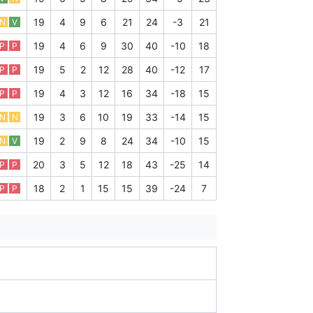
19
4
9
6
21
24
-3
21
N
V
19
4
6
9
30
40
-10
18
P
P
19
5
2
12
28
40
-12
17
P
P
19
4
3
12
16
34
-18
15
P
P
19
3
6
10
19
33
-14
15
N
N
19
2
9
8
24
34
-10
15
N
V
20
3
5
12
18
43
-25
14
P
P
18
2
1
15
15
39
-24
7
P
P