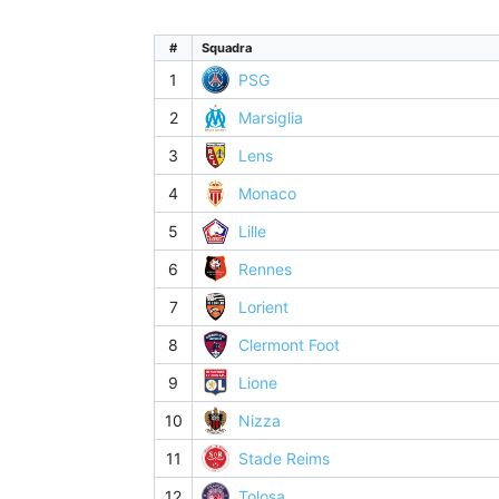
#
Squadra
1
PSG
2
Marsiglia
3
Lens
4
Monaco
5
Lille
6
Rennes
7
Lorient
8
Clermont Foot
9
Lione
10
Nizza
11
Stade Reims
12
Tolosa