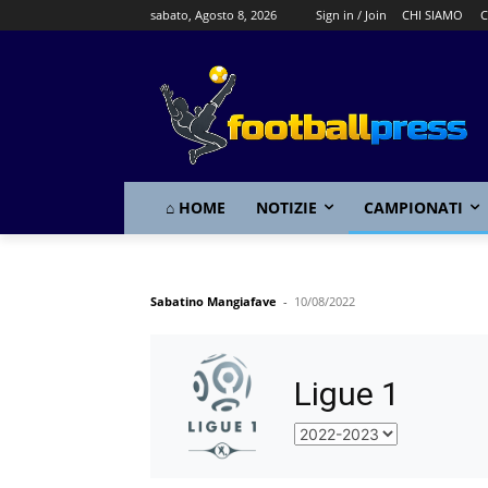
sabato, Agosto 8, 2026
Sign in / Join
CHI SIAMO
C
⌂ HOME
NOTIZIE
CAMPIONATI
Sabatino Mangiafave
-
10/08/2022
Ligue 1