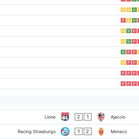
N
N
V
P
N
V
N
V
P
N
V
P
V
P
P
N
P
P
P
P
P
P
P
P
2
1
Lione
Ajaccio
1
2
Racing Strasburgo
Monaco