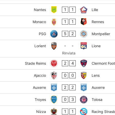
1
1
Nantes
Lille
1
1
Monaco
Rennes
5
2
PSG
Montpellier
-
-
Lorient
Lione
Rinviata
2
4
Stade Reims
Clermont Foot
0
0
Ajaccio
Lens
2
2
Auxerre
Auxerre
0
3
Troyes
Tolosa
1
1
Nizza
Racing Stras