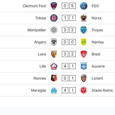
0
5
Clermont Foot
PSG
1
1
Tolosa
Nizza
3
2
Montpellier
Troyes
0
0
Angers
Nantes
3
2
Lens
Brest
4
1
Lille
Auxerre
0
1
Rennes
Lorient
4
1
Marsiglia
Stade Reims