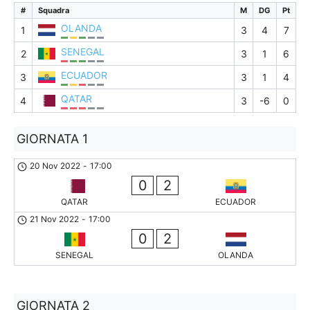
#
Squadra
M
DG
Pt
OLANDA
1
3
4
7
SENEGAL
2
3
1
6
ECUADOR
3
3
1
4
QATAR
4
3
-6
0
GIORNATA 1
20 Nov 2022
-
17:00
0
2
QATAR
ECUADOR
21 Nov 2022
-
17:00
0
2
SENEGAL
OLANDA
GIORNATA 2