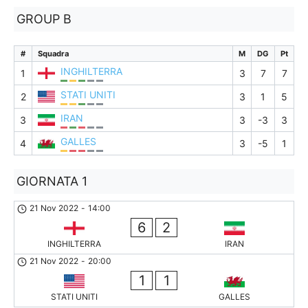
GROUP B
#
Squadra
M
DG
Pt
INGHILTERRA
1
3
7
7
STATI UNITI
2
3
1
5
IRAN
3
3
-3
3
GALLES
4
3
-5
1
GIORNATA 1
21 Nov 2022
-
14:00
6
2
INGHILTERRA
IRAN
21 Nov 2022
-
20:00
1
1
STATI UNITI
GALLES