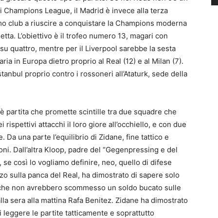
i Champions League, il Madrid è invece alla terza
rimo club a riuscire a conquistare la Champions moderna
pietta. L’obiettivo è il trofeo numero 13, magari con
 su quattro, mentre per il Liverpool sarebbe la sesta
aria in Europa dietro proprio al Real (12) e al Milan (7).
Istanbul proprio contro i rossoneri all’Ataturk, sede della
 partita che promette scintille tra due squadre che
rispettivi attacchi il loro giore all’occhiello, e con due
. Da una parte l’equilibrio di Zidane, fine tattico e
ni. Dall’altra Kloop, padre del “Gegenpressing e del
 se così lo vogliamo definire, neo, quello di difese
zo sulla panca del Real, ha dimostrato di sapere solo
ro che non avrebbero scommesso un soldo bucato sulle
alla sera alla mattina Rafa Benitez. Zidane ha dimostrato
 leggere le partite tatticamente e soprattutto