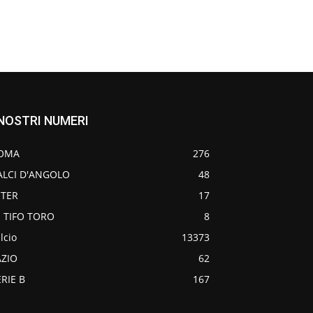
 NOSTRI NUMERI
OMA
276
ALCI D'ANGOLO
48
NTER
17
O TIFO TORO
8
lcio
13373
AZIO
62
ERIE B
167