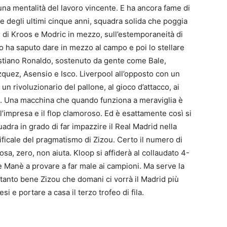
na mentalità del lavoro vincente. E ha ancora fame di
le degli ultimi cinque anni, squadra solida che poggia
i di Kroos e Modric in mezzo, sull’estemporaneità di
o ha saputo dare in mezzo al campo e poi lo stellare
Cristiano Ronaldo, sostenuto da gente come Bale,
uez, Asensio e Isco. Liverpool all’opposto con un
n rivoluzionario del pallone, al gioco d’attacco, ai
re. Una macchina che quando funziona a meraviglia è
 l’impresa e il flop clamoroso. Ed è esattamente così si
adra in grado di far impazzire il Real Madrid nella
rificale del pragmatismo di Zizou. Certo il numero di
osa, zero, non aiuta. Kloop si affiderà al collaudato 4-
 e Manè a provare a far male ai campioni. Ma serve la
ettanto bene Zizou che domani ci vorrà il Madrid più
i e portare a casa il terzo trofeo di fila.