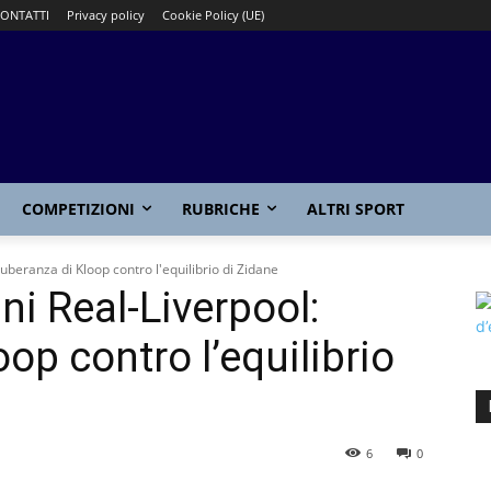
ONTATTI
Privacy policy
Cookie Policy (UE)
COMPETIZIONI
RUBRICHE
ALTRI SPORT
beranza di Kloop contro l'equilibrio di Zidane
 Real-Liverpool:
oop contro l’equilibrio
6
0