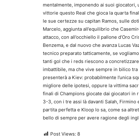
mentalmente, imponendo ai suoi giocatori, u
vittorie questo Real che gioca la quarta fina
le sue certezze su capitan Ramos, sulle dot
Marcelo, aggiunta all’equilibrio che Casemir
attacco, con all’occhiello il pallone d’Oro 
Benzema, e dal nuovo che avanza Lucas Vazq
tecnico preparato tatticamente, se vogliamo u
tanti gol che i reds riescono a concretizza
imbattibile, ma che vive sempre in bilico tra
presenterà a Kiev: probabilmente l’unica squ
migliore delle ipotesi, oppure la vittima sac
finali di Champions giocate dai giocatori in r
3-3, con i tre assi là davanti Salah, Firmino
partita perfetta e Kloop lo sa, come sa altr
bello di sempre per avere ragione degli ingles
Post Views:
8