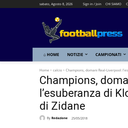
sabato, Agosto 8, 2026
Sign in / Join
CHI SIAMO
C
⌂ HOME
NOTIZIE
CAMPIONATI
Home
calcio
Champions, domani Real-Liverpool: l'esu
Champions, domani
l’esuberanza di Kl
di Zidane
By
Redazione
25/05/2018