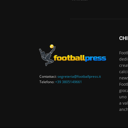
CHI
Foot
dedi
crea
calc
Contattaci:
segreteria@footballpress.it
news
Telefono:
+39 3805149661
Foot
gioc
uno 
a va
anch