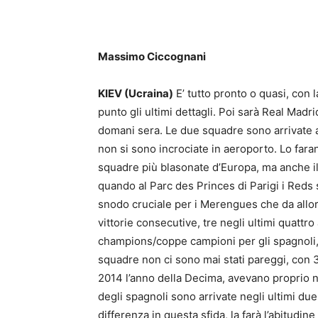
Share
Massimo Ciccognani
KIEV (Ucraina)
E’ tutto pronto o quasi, con 
punto gli ultimi dettagli. Poi sarà Real Mad
domani sera. Le due squadre sono arrivate a K
non si sono incrociate in aeroporto. Lo far
squadre più blasonate d’Europa, ma anche il
quando al Parc des Princes di Parigi i Reds 
snodo cruciale per i Merengues che da allora
vittorie consecutive, tre negli ultimi quattr
champions/coppe campioni per gli spagnoli, c
squadre non ci sono mai stati pareggi, con 3
2014 l’anno della Decima, avevano proprio ne
degli spagnoli sono arrivate negli ultimi due
differenza in questa sfida, la farà l’abitudin