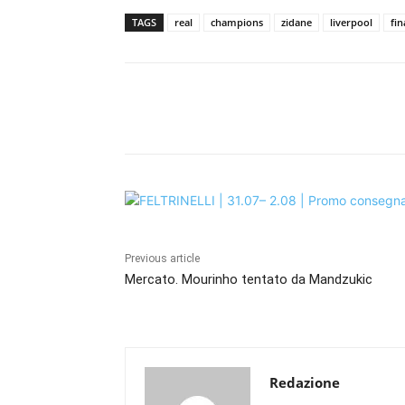
TAGS
real
champions
zidane
liverpool
fin
Share
Previous article
Mercato. Mourinho tentato da Mandzukic
Redazione