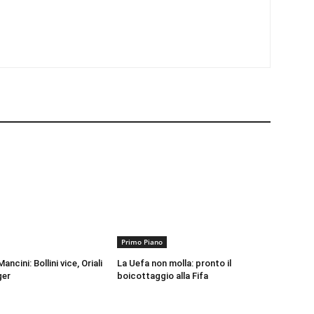
Primo Piano
ancini: Bollini vice, Oriali
La Uefa non molla: pronto il
ger
boicottaggio alla Fifa