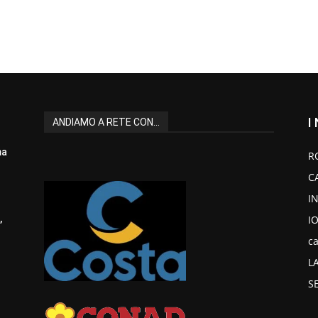
I
ANDIAMO A RETE CON...
ma
R
C
I
I
,
ca
L
S