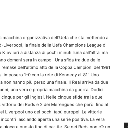
la macchina organizzativa dell’Uefa che sta mettendo a
rid-Liverpool, la finale della Uefa Champions League di
iev ieri a distanza di pochi minuti l’una dall’altra, ma
anno domani sera in campo. Una sfida tra due delle
 remake dell’ultimo atto della Coppa Campioni del 1981
si imposero 1-0 con la rete di Kennedy all’81’. Uno
 non hanno più perso una finale. Il Real arriva da due
o anni, una vera e propria macchina da guerra. Dodici
inque per gli inglesi. Nelle cinque sfide tra la due
 vittorie dei Reds e 2 dei Merengues che però, fino al
l Liverpool uno dei pochi tabù europei. Le vittorie
 incontri lasciando aperta una serie positiva. La vera
e a giocare questo tipo di partite. Se nei Reds non c’è un