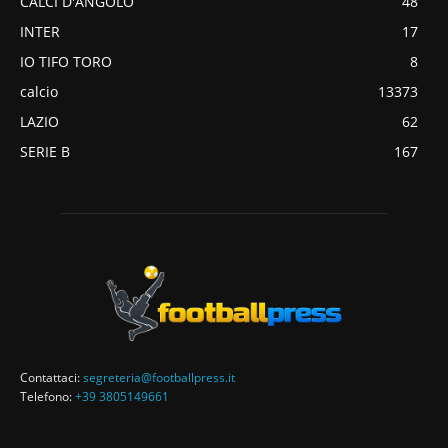
CALCI D'ANGOLO
48
INTER
17
IO TIFO TORO
8
calcio
13373
LAZIO
62
SERIE B
167
Contattaci:
segreteria@footballpress.it
Telefono:
+39 3805149661