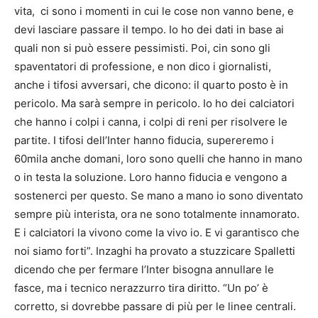
vita, ci sono i momenti in cui le cose non vanno bene, e
devi lasciare passare il tempo. Io ho dei dati in base ai
quali non si può essere pessimisti. Poi, cin sono gli
spaventatori di professione, e non dico i giornalisti,
anche i tifosi avversari, che dicono: il quarto posto è in
pericolo. Ma sarà sempre in pericolo. Io ho dei calciatori
che hanno i colpi i canna, i colpi di reni per risolvere le
partite. I tifosi dell’Inter hanno fiducia, supereremo i
60mila anche domani, loro sono quelli che hanno in mano
o in testa la soluzione. Loro hanno fiducia e vengono a
sostenerci per questo. Se mano a mano io sono diventato
sempre più interista, ora ne sono totalmente innamorato.
E i calciatori la vivono come la vivo io. E vi garantisco che
noi siamo forti”. Inzaghi ha provato a stuzzicare Spalletti
dicendo che per fermare l’Inter bisogna annullare le
fasce, ma i tecnico nerazzurro tira diritto. “Un po’ è
corretto, si dovrebbe passare di più per le linee centrali.