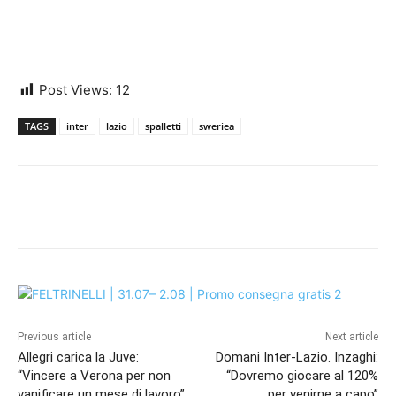
Post Views:
12
TAGS
inter
lazio
spalletti
sweriea
Previous article
Next article
Allegri carica la Juve:
Domani Inter-Lazio. Inzaghi:
“Vincere a Verona per non
“Dovremo giocare al 120%
vanificare un mese di lavoro”
per venirne a capo”