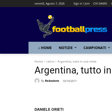
venerdì, Agosto 7, 2026
Sign in / Join
CHI SIAMO
⌂ HOME
NOTIZIE
CAMPIONATI
Home
calcio
Argentina, tutto in una notte
Argentina, tutto i
By
Redazione
10/10/2017
Share
DANIELE
ORIETI