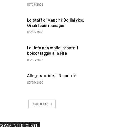
07/08/2026
Lo staff di Mancini: Bollini vice,
Oriali team manager
06/08/2026
La Uefa non molla: pronto il
boicottaggio alla Fifa
06/08/2026
Allegri sorride, il Napoli c’è
05/08/2026
Load more
COMMENTI RECENTI