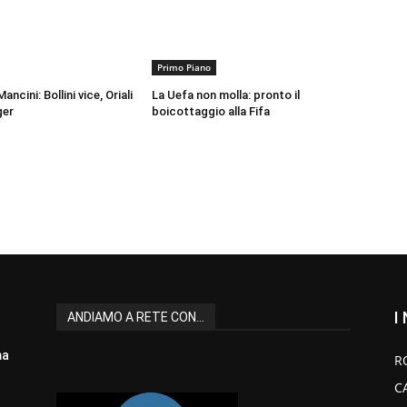
Primo Piano
ancini: Bollini vice, Oriali
La Uefa non molla: pronto il
ger
boicottaggio alla Fifa
I
ANDIAMO A RETE CON...
ma
R
C