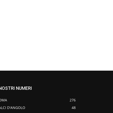
 NOSTRI NUMERI
OMA
276
ALCI D'ANGOLO
48