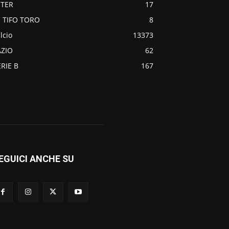
NTER
17
O TIFO TORO
8
lcio
13373
AZIO
62
ERIE B
167
EGUICI ANCHE SU