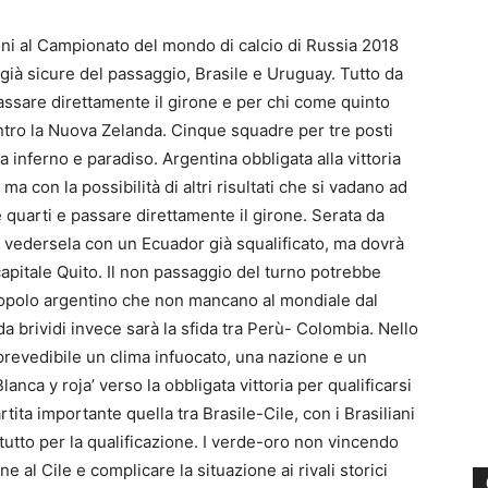
ioni al Campionato del mondo di calcio di Russia 2018
già sicure del passaggio, Brasile e Uruguay. Tutto da
passare direttamente il girone e per chi come quinto
ontro la Nuova Zelanda. Cinque squadre per tre posti
a inferno e paradiso. Argentina obbligata alla vittoria
a con la possibilità di altri risultati che si vadano ad
re quarti e passare direttamente il girone. Serata da
à vedersela con un Ecuador già squalificato, ma dovrà
a capitale Quito. Il non passaggio del turno potrebbe
 popolo argentino che non mancano al mondiale dal
a brividi invece sarà la sfida tra Perù- Colombia. Nello
revedibile un clima infuocato, una nazione e un
anca y roja’ verso la obbligata vittoria per qualificarsi
tita importante quella tra Brasile-Cile, con i Brasiliani
per tutto per la qualificazione. I verde-oro non vincendo
 al Cile e complicare la situazione ai rivali storici