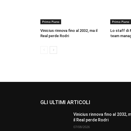
Primo Piano
Primo Piano
Vinicius rinnova fino al 2032, ma il
Lo staff di M
Real perde Rodri
team mana
GLI ULTIMI ARTICOLI
Vinicius rinnova fino al 2032, 
il Real perde Rodri
07/08/2026