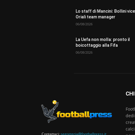
Lo staff di Mancini: Bollini vice
Oriali team manager
06/08/2026
La Uefa non molla: pronto il
boicottaggio alla Fifa
06/08/2026
CHI
Foot
dedi
crea
calc
Contattaci:
segreteria@footballpress.it