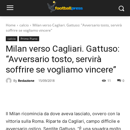
Home
calcio
Milan verso Cagliari. Gattuso: "Avversario tosto, servirà
soffrire se vogliamo vincere"
calcio
Primo Piano
Milan verso Cagliari. Gattuso:
“Avversario tosto, servirà
soffrire se vogliamo vincere”
By
Redazione
15/09/2018
11
0
Il Milan ricomincia da dove aveva lasciato, ovvero con la
vittoria sulla Roma. Riparte da Cagliari, campo difficile e
avversario ostico. Sentite Gattuso. “È una squadra molto