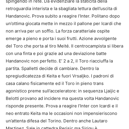
spingendo in rete. Da evidenziare la staticità della
retroguardia interista e la sbagliata lettura dell’uscita di
Handanovic. Prova subito a reagire l’Inter. Politano dopo
un’ottima giocata mette in mezzo il pallone per Icardi che
non arriva per un soffio. La forza caratteriale ospite
emerge a pieno e porta i suoi frutti. Azione avvolgente
del Toro che porta al tiro Meité. Il centrocampista si libera
con una finta e poi grazie ad una deviazione batte
Handanovic non perfetto. E’ 2 a 2, il Toro riacciuffa la
partita. Spalletti decide di cambiare. Dentro la
spregiudicatezza di Keita e fuori Vrsaljko. I padroni di
casa calano fisicamente ed il Toro in pieno trans
agonistico preme sull’acceleratore: in sequenza Ljaijic e
Belotti provano ad incidere ma questa volta Handanovic
risponde presente. Prova a reagire l’Inter con Icardi e il
neo entrato Keita ma le occasioni non impensieriscono
un’attenta difesa del Torino. Dentro anche Lautaro
Martinez. Sale in cattedra Perisic ma Sirigu è