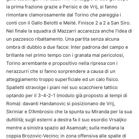
la prima frazione grazie a Perisic e de Vrij, si fanno
rimontare clamorosamente dal Torino che pareggia i
conti con il Gallo Belotti e Meité. Finisce 2 a 2 a San Siro.
Nel finale la squadra di Mazzarri accarezza anche l’idea di
un pazzesco ribaltamento. Una partita senza alcuna
ombra di dubbio a due facce: Inter padrona del campo e
brillante nel primo tempo con i granata mai pericolosi,
Torino arrembante e propositivo nella ripresa con i
nerazzurri che si fanno sorprendere a causa di un
atteggiamento troppo superficiale ed un calo fisico.
Spalletti stravolge i piani nel suo scacchiere tattico
optando per il 3-4-2-1 (modulo già proposto ai tempi di
Roma): davanti Handanovic si posizionano de Vrij,
Skriniar e D’Ambrosio che la spunta su Miranda per la sua
duttilità; sugli esterni a destra fa il suo esordio Vrsaljko
mentre a sinistra spazio ad Asamoah; sulla mediana la
coppia Brozovic-Vecino; in zona offensiva alle spalle di