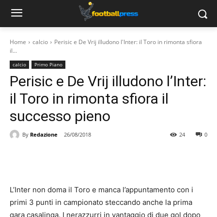
Home
calcio
Perisic e De Vrij illudono l'Inter: il Toro in rimonta sfiora
il...
calcio
Primo Piano
Perisic e De Vrij illudono l’Inter:
il Toro in rimonta sfiora il
successo pieno
By
Redazione
26/08/2018
24
0
L’Inter non doma il Toro e manca l’appuntamento con i
primi 3 punti in campionato steccando anche la prima
gara casalinga. I nerazzurri in vantaggio di due gol dopo