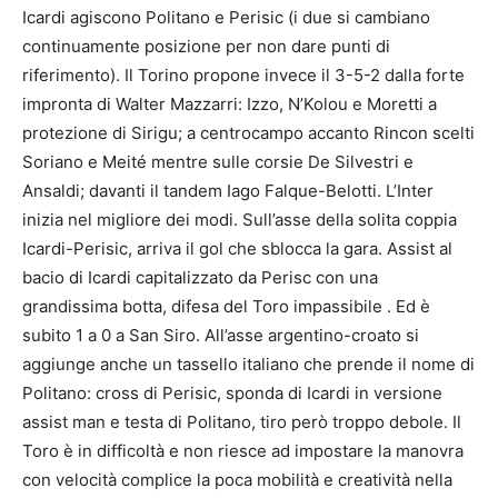
Icardi agiscono Politano e Perisic (i due si cambiano
continuamente posizione per non dare punti di
riferimento). Il Torino propone invece il 3-5-2 dalla forte
impronta di Walter Mazzarri: Izzo, N’Kolou e Moretti a
protezione di Sirigu; a centrocampo accanto Rincon scelti
Soriano e Meité mentre sulle corsie De Silvestri e
Ansaldi; davanti il tandem Iago Falque-Belotti. L’Inter
inizia nel migliore dei modi. Sull’asse della solita coppia
Icardi-Perisic, arriva il gol che sblocca la gara. Assist al
bacio di Icardi capitalizzato da Perisc con una
grandissima botta, difesa del Toro impassibile . Ed è
subito 1 a 0 a San Siro. All’asse argentino-croato si
aggiunge anche un tassello italiano che prende il nome di
Politano: cross di Perisic, sponda di Icardi in versione
assist man e testa di Politano, tiro però troppo debole. Il
Toro è in difficoltà e non riesce ad impostare la manovra
con velocità complice la poca mobilità e creatività nella