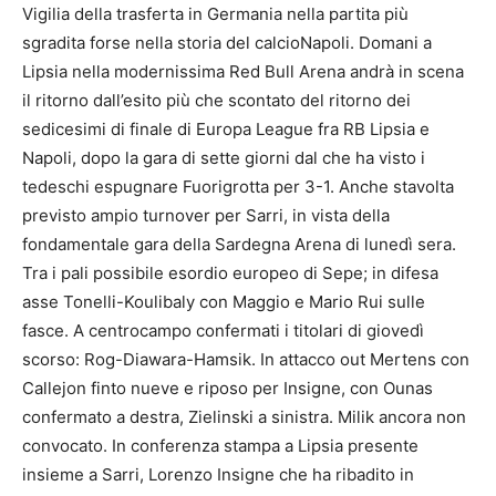
Vigilia della trasferta in Germania nella partita più
sgradita forse nella storia del calcioNapoli. Domani a
Lipsia nella modernissima Red Bull Arena andrà in scena
il ritorno dall’esito più che scontato del ritorno dei
sedicesimi di finale di Europa League fra RB Lipsia e
Napoli, dopo la gara di sette giorni dal che ha visto i
tedeschi espugnare Fuorigrotta per 3-1. Anche stavolta
previsto ampio turnover per Sarri, in vista della
fondamentale gara della Sardegna Arena di lunedì sera.
Tra i pali possibile esordio europeo di Sepe; in difesa
asse Tonelli-Koulibaly con Maggio e Mario Rui sulle
fasce. A centrocampo confermati i titolari di giovedì
scorso: Rog-Diawara-Hamsik. In attacco out Mertens con
Callejon finto nueve e riposo per Insigne, con Ounas
confermato a destra, Zielinski a sinistra. Milik ancora non
convocato. In conferenza stampa a Lipsia presente
insieme a Sarri, Lorenzo Insigne che ha ribadito in