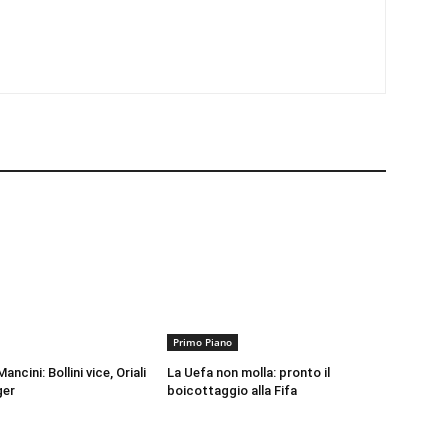
Primo Piano
ancini: Bollini vice, Oriali
La Uefa non molla: pronto il
ger
boicottaggio alla Fifa