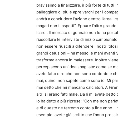
bravissimo a finalizzare, il più forte di tutti
palleggiare di più e apre varchi per i comp
andrà a concludere l’azione dentro l’area: I
magari non ti aspetti”. Eppure l’altro grande
Icardi. Il mercato di gennaio non lo ha port
riascoltare le interviste di inizio campiona
non essere riusciti a difendere i nostri tifos
grandi delusioni – ha messo le mani avanti Sp
trasforma ancora in malessere. Inoltre viene
percepiscono un’idea sbagliata: come se molt
avete fatto dire che non sono contento e che
mai, quindi non sapete come sono io. Mi par
mai detto che mi mancano calciatori. A Fire
altri si erano fatti male. Da lì mi avete detto
lo ha detto a più riprese: “Con me non parla
e di questo ne terremo conto a fine anno – 
esempio: avete già scritto che l’anno pross