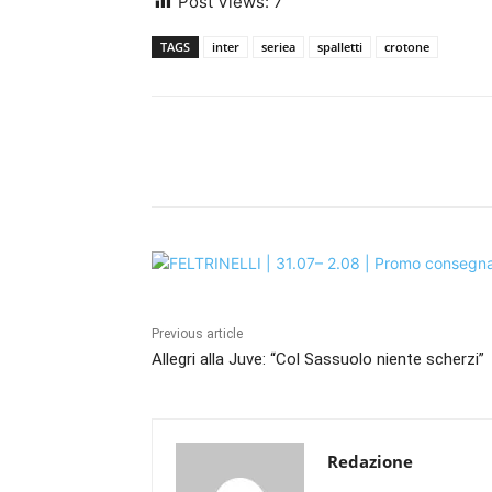
Post Views:
7
TAGS
inter
seriea
spalletti
crotone
Share
Previous article
Allegri alla Juve: “Col Sassuolo niente scherzi”
Redazione