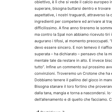
obiettivo, è lì che si vede il calcio europ
superare, bisogna buttarsi dentro e trovare 
aspettative, i nostri traguardi, attraverso la
ingredienti per competere ed arrivare al t
difficilissimo. A fine anno tireremo le som
ma contro la Spal non abbiamo ricevuto tiri in
augurano i tifosi, al momento preoccupati.
devo essere sincero. E non temevo il riaffi
superata – ha dichiarato – pensavo che la mi
mentale tale da restare in alto. E invece bis
tutto”. Infine un commento sul prossimo avv
convinzioni. Troveremo un Crotone che ha 
Dobbiamo tenere il pallino del gioco in mano
Bisogna stanare il loro fortino che provera
dalla tana, mangia e torna a nascondersi. Io 
dell’allenamento e di quello che facciamo. C