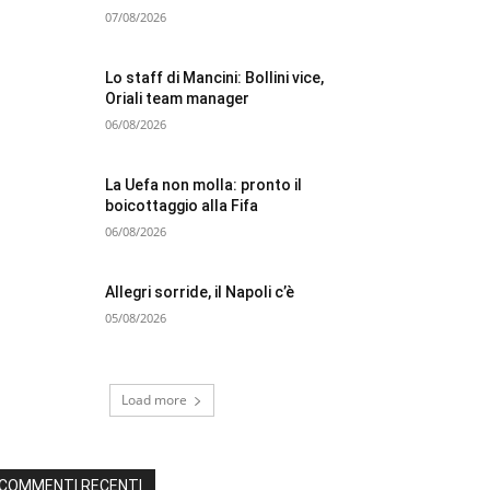
07/08/2026
Lo staff di Mancini: Bollini vice,
Oriali team manager
06/08/2026
La Uefa non molla: pronto il
boicottaggio alla Fifa
06/08/2026
Allegri sorride, il Napoli c’è
05/08/2026
Load more
COMMENTI RECENTI