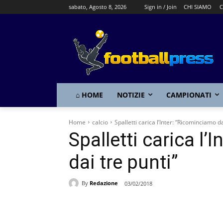
sabato, Agosto 8, 2026
Sign in / Join
CHI SIAMO
C
⌂ HOME
NOTIZIE
CAMPIONATI
Home
calcio
Spalletti carica l’Inter: “Ricominciamo da
Spalletti carica l’
dai tre punti”
By
Redazione
03/02/2018
Share