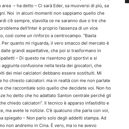
 in area – ha detto – Ci sarà Eder, sa muoversi di più, sa
agni. Noi in alcuni momenti non sappiamo quello che
cardi c’è sempre, stavolta ce ne saranno due o tre che
 problema dell’Inter è proprio l’assenza di un vice
ato, così come un rinforzo a centrocampo. “Basta
to. Per quanto mi riguarda, il vero smacco del mercato è
i dalle grandi aspettative, che poi si trasformano in
alletti – Di questo ne risentono gli sportivi e si
 aggiunta confusione nella testa dei giocatori, che
i dei miei calciatori debbano essere sostituiti. Mi
 ho chiesto calciatori: ma in realtà con me non parlate
e che raccontiate solo quello che decidete voi. Non ho
nze ho detto che ho adattato Santon centrale perché gli
 che chiedo calciatori”. Il tecnico è apparso infastidito e
te, ma avete le notizie. C’è qualcuno che parla con voi,
ha spiegato – Non parlo solo degli addetti stampa. Ad
imo non andremo in Cina. È vero, ma io ne avevo