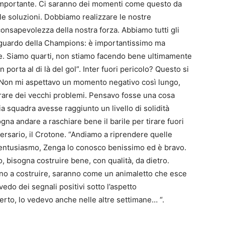
eo importante. Ci saranno dei momenti come questo da
le soluzioni. Dobbiamo realizzare le nostre
 consapevolezza della nostra forza. Abbiamo tutti gli
raguardo della Champions: è importantissimo ma
me. Siamo quarti, non stiamo facendo bene ultimamente
 porta al di là del gol”. Inter fuori pericolo? Questo si
 “Non mi aspettavo un momento negativo così lungo,
orare dei vecchi problemi. Pensavo fosse una cosa
a squadra avesse raggiunto un livello di solidità
ogna andare a raschiare bene il barile per tirare fuori
ersario, il Crotone. “Andiamo a riprendere quelle
entusiasmo, Zenga lo conosco benissimo ed è bravo.
, bisogna costruire bene, con qualità, da dietro.
nno a costruire, saranno come un animaletto che esce
vedo dei segnali positivi sotto l’aspetto
erto, lo vedevo anche nelle altre settimane… “.