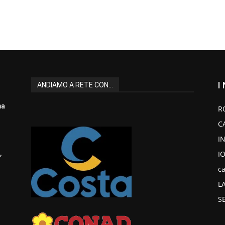
I
ANDIAMO A RETE CON...
ma
R
C
I
I
,
ca
L
S