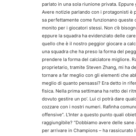
parlato in una sola riunione privata. Eppure 
Avere notizie parlando con i protagonisti è 
sa perfettamente come funzionano queste co
monito per i giocatori stessi. Non c’è bisogno
eppure la squadra ha evidenziato delle car
quello che è il nostro peggior giocare a cal
una squadra che ha preso la forma del peggi
prendere la forma del calciatore migliore. R
proprietario, tramite Steven Zhang, mi ha 
tornare a far meglio con gli elementi che ab
meglio di quanto pensassi? Era detto in rifer
fisica. Nella prima settimana ha retto dei ri
dovuto gestire un po’. Lui ci potrà dare qua
cozzare con i nostri numeri. Rafinha comunqu
offensive”. L’Inter a questo punto quali obi
raggiungibile? “Dobbiamo avere delle sane a
per arrivare in Champions – ha rassicurato i