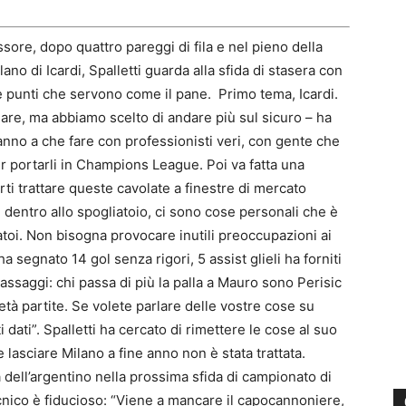
ssore, dopo quattro pareggi di fila e nel pieno della
o di Icardi, Spalletti guarda alla sfida di stasera con
e punti che servono come il pane. Primo tema, Icardi.
are, ma abbiamo scelto di andare più sul sicuro – ha
hanno a che fare con professionisti veri, con gente che
er portarli in Champions League. Poi va fatta una
rti trattare queste cavolate a finestre di mercato
dentro allo spogliatoio, ci sono cose personali che è
atoi. Non bisogna provocare inutili preoccupazioni ai
ha segnato 14 gol senza rigori, 5 assist glieli ha forniti
i passaggi: chi passa di più la palla a Mauro sono Perisic
età partite. Se volete parlare delle vostre cose su
 dati”. Spalletti ha cercato di rimettere le cose al suo
lasciare Milano a fine anno non è stata trattata.
za dell’argentino nella prossima sfida di campionato di
tecnico è fiducioso: “Viene a mancare il capocannoniere,