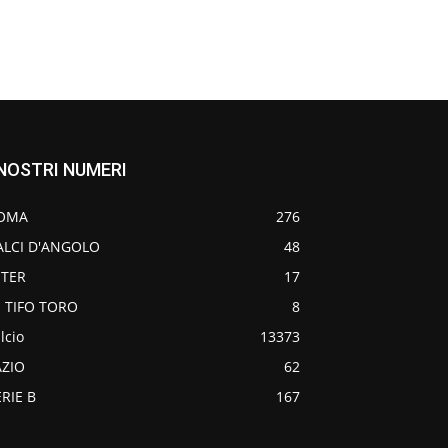
 NOSTRI NUMERI
OMA
276
ALCI D'ANGOLO
48
NTER
17
O TIFO TORO
8
lcio
13373
AZIO
62
ERIE B
167