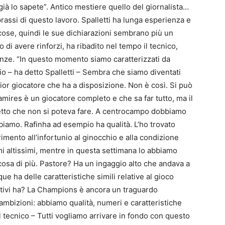
già lo sapete”. Antico mestiere quello del giornalista…
prassi di questo lavoro. Spalletti ha lunga esperienza e
se, quindi le sue dichiarazioni sembrano più un
 di avere rinforzi, ha ribadito nel tempo il tecnico,
enze. “In questo momento siamo caratterizzati da
cio – ha detto Spalletti – Sembra che siamo diventati
or giocatore che ha a disposizione. Non è così. Si può
amires è un giocatore completo e che sa far tutto, ma il
detto che non si poteva fare. A centrocampo dobbiamo
biamo. Rafinha ad esempio ha qualità. L’ho trovato
imento all’infortunio al ginocchio e alla condizione
tmi altissimi, mentre in questa settimana lo abbiamo
lcosa di più. Pastore? Ha un ingaggio alto che andava a
e ha delle caratteristiche simili relative al gioco
ettivi ha? La Champions è ancora un traguardo
mbizioni: abbiamo qualità, numeri e caratteristiche
l tecnico – Tutti vogliamo arrivare in fondo con questo