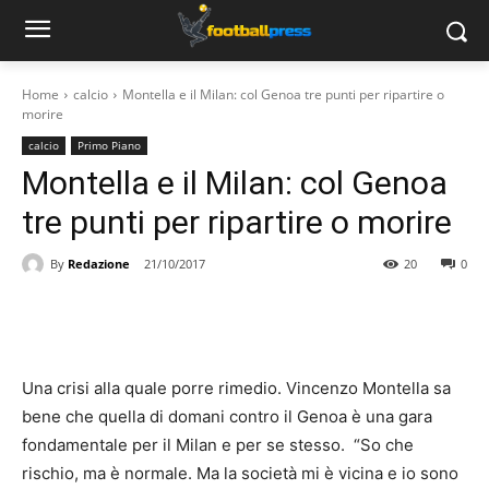
Home
calcio
Montella e il Milan: col Genoa tre punti per ripartire o
morire
calcio
Primo Piano
Montella e il Milan: col Genoa
tre punti per ripartire o morire
By
Redazione
21/10/2017
20
0
Una crisi alla quale porre rimedio. Vincenzo Montella sa
bene che quella di domani contro il Genoa è una gara
fondamentale per il Milan e per se stesso. “So che
rischio, ma è normale. Ma la società mi è vicina e io sono