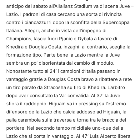
anticipo del sabato all’Allalianz Stadium va di scena Juve –
Lazio. I padroni di casa cercano una sorta di rivincita
contro i biancazzurri dopo la sconfitta della Supercoppa
Italiana. Allegri, anche in vista dell’impegno di
Champions, lascia fuori Pjanic e Dybala a favore di
Khedira e Douglas Costa. Inzaghi, al contrario, sceglie la
formazione tipo. Parte bene la Lazio mentre la Juve
sembra un po’ disorientata dal cambio di modulo.
Nonostante tutto al 24′ i campioni d’Italia passano in
vantaggio grazie a Douglas Costa bravo a ribattere a rete
un tiro parato da Stracosha su tiro di Khedira. L’arbitro
dopo aver consultato la Var convalida. Al 37′ la Juve
sfiora il raddoppio. Higuain va in pressing sull’estremo
difensore della Lazio che calcia addosso ad Higuain, la
palla carambola sulla traversa e torna tra le braccia del
portiere. Nel secondo tempo micidiale uno-due della
Lazio che si porta in vantaggio. Al 47′ Luis Alberto libera