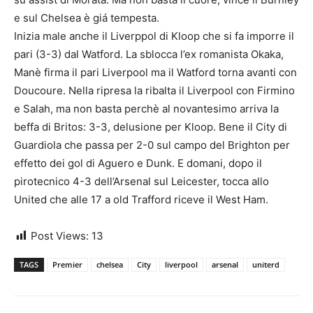
e sul Chelsea è giá tempesta.
Inizia male anche il Liverppol di Kloop che si fa imporre il
pari (3-3) dal Watford. La sblocca l’ex romanista Okaka,
Manè firma il pari Liverpool ma il Watford torna avanti con
Doucoure. Nella ripresa la ribalta il Liverpool con Firmino
e Salah, ma non basta perchè al novantesimo arriva la
beffa di Britos: 3-3, delusione per Kloop. Bene il City di
Guardiola che passa per 2-0 sul campo del Brighton per
effetto dei gol di Aguero e Dunk. E domani, dopo il
pirotecnico 4-3 dell’Arsenal sul Leicester, tocca allo
United che alle 17 a old Trafford riceve il West Ham.
Post Views:
13
TAGS
Premier
chelsea
City
liverpool
arsenal
uniterd