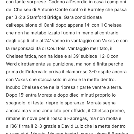
con tante sorprese. Cadono all’esordio in casa i campioni
del Chelsea di Antonio Conte contro il Burnley che passa
per 3-2 a Stamford Bridge. Gara condizionata
dall’espulsione di Cahil dopo appena 14′ con il Chelsea
che non ha metabolizzato l’uomo in meno al contrario
degli ospiti che al 24′ vanno in vantaggio con Vokes e con
la responsabilitá di Courtois. Vantaggio meritato, il
Chelsea fatica, non ha idee e al 39′ subisce il 2-0 con
Ward direttamente su punizione, ma non é finita perché
prima dell’intervallo arriva il clamoroso 3-0 ospite ancora
con Vokes che stacca solo in area e la mette dentro.
Incubo Chelsea che nella ripresa riparte ventre a terra.
Dopo 15′ entra Morata e dopo dieci minuti proprio lo
spagnolo, di testa, riapre le speranze. Morata segna
ancora ma viene annullato per offside, il Chelsea preme,
rimane in nove per il rosso a Fabregas, ma non molla e
all’86’ firma il 2-3 grazie a David Luiz che la mette dentro
su assist di Morata. Ma non basta il cuore, vince il Burnley