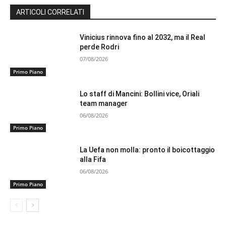
ARTICOLI CORRELATI
Vinicius rinnova fino al 2032, ma il Real
perde Rodri
07/08/2026
Primo Piano
Lo staff di Mancini: Bollini vice, Oriali
team manager
06/08/2026
Primo Piano
La Uefa non molla: pronto il boicottaggio
alla Fifa
06/08/2026
Primo Piano