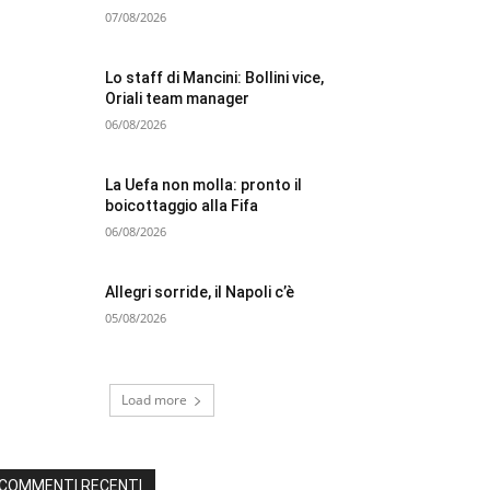
07/08/2026
Lo staff di Mancini: Bollini vice,
Oriali team manager
06/08/2026
La Uefa non molla: pronto il
boicottaggio alla Fifa
06/08/2026
Allegri sorride, il Napoli c’è
05/08/2026
Load more
COMMENTI RECENTI