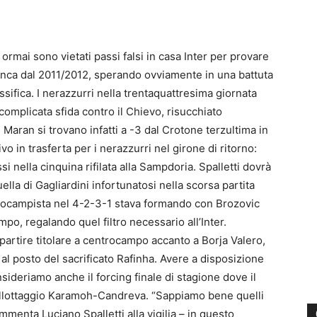
ormai sono vietati passi falsi in casa Inter per provare
nca dal 2011/2012, sperando ovviamente in una battuta
ssifica. I nerazzurri nella trentaquattresima giornata
omplicata sfida contro il Chievo, risucchiato
i Maran si trovano infatti a -3 dal Crotone terzultima in
ivo in trasferta per i nerazzurri nel girone di ritorno:
i nella cinquina rifilata alla Sampdoria. Spalletti dovrà
lla di Gagliardini infortunatosi nella scorsa partita
entrocampista nel 4-2-3-1 stava formando con Brozovic
po, regalando quel filtro necessario all’Inter.
artire titolare a centrocampo accanto a Borja Valero,
al posto del sacrificato Rafinha. Avere a disposizione
sideriamo anche il forcing finale di stagione dove il
 ballottaggio Karamoh-Candreva. “Sappiamo bene quelli
ommenta Luciano Spalletti alla vigilia – in questo