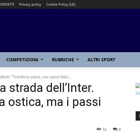
ONTATTI
Privacy policy
Cookie Policy (UE)
COMPETIZIONI
RUBRICHE
ALTRI SPORT
lletti: "Trasferta ostica, ma i passi falsi...
a strada dell’Inter.
ta ostica, ma i passi
12
0