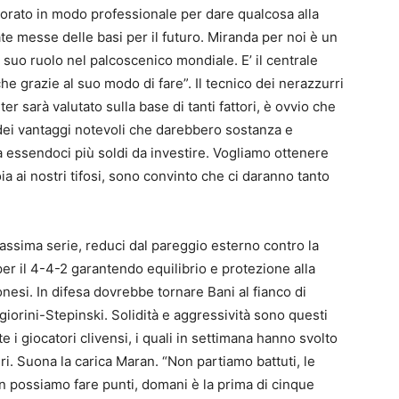
vorato in modo professionale per dare qualcosa alla
te messe delle basi per il futuro. Miranda per noi è un
l suo ruolo nel palcoscenico mondiale. E’ il centrale
he grazie al suo modo di fare”. Il tecnico dei nerazzurri
ter sarà valutato sulla base di tanti fattori, è ovvio che
dei vantaggi notevoli che darebbero sostanza e
a essendoci più soldi da investire. Vogliamo ottenere
a ai nostri tifosi, sono convinto che ci daranno tanto
massima serie, reduci dal pareggio esterno contro la
er il 4-4-2 garantendo equilibrio e protezione alla
onesi. In difesa dovrebbe tornare Bani al fianco di
iorini-Stepinski. Solidità e aggressività sono questi
i giocatori clivensi, i quali in settimana hanno svolto
iri. Suona la carica Maran. “Non partiamo battuti, le
 possiamo fare punti, domani è la prima di cinque