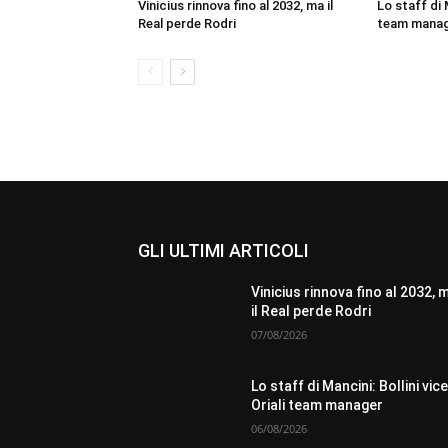
Vinicius rinnova fino al 2032, ma il
Lo staff di M
Real perde Rodri
team mana
GLI ULTIMI ARTICOLI
Vinicius rinnova fino al 2032, 
il Real perde Rodri
07/08/2026
Lo staff di Mancini: Bollini vice
Oriali team manager
06/08/2026