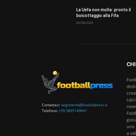
La Uefa non molla: pronto il
boicottaggio alla Fifa
06/08/2026
CHI
Foot
dedi
crea
calc
Contattaci:
segreteria@footballpress.it
news
Telefono:
+39 3805149661
Foot
gioc
uno 
a va