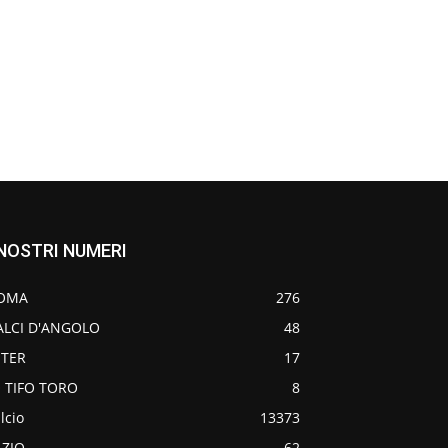
 NOSTRI NUMERI
OMA
276
ALCI D'ANGOLO
48
NTER
17
O TIFO TORO
8
lcio
13373
AZIO
62