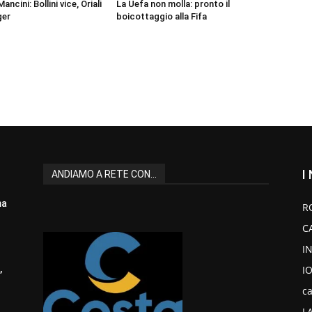
ancini: Bollini vice, Oriali
La Uefa non molla: pronto il
ger
boicottaggio alla Fifa
I
ANDIAMO A RETE CON...
ma
R
C
I
I
,
ca
L