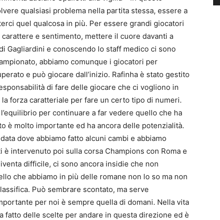
vere qualsiasi problema nella partita stessa, essere a
rci quel qualcosa in più. Per essere grandi giocatori
le carattere e sentimento, mettere il cuore davanti a
tà di Gagliardini e conoscendo lo staff medico ci sono
l campionato, abbiamo comunque i giocatori per
uperato e può giocare dall’inizio. Rafinha è stato gestito
sponsabilità di fare delle giocare che ci vogliono in
la forza caratteriale per fare un certo tipo di numeri.
’equilibrio per continuare a far vedere quello che ha
uto è molto importante ed ha ancora delle potenzialità.
andata dove abbiamo fatto alcuni cambi e abbiamo
ti è intervenuto poi sulla corsa Champions con Roma e
venta difficile, ci sono ancora insidie che non
llo che abbiamo in più delle romane non lo so ma non
classifica. Può sembrare scontato, ma serve
importante per noi è sempre quella di domani. Nella vita
a fatto delle scelte per andare in questa direzione ed è