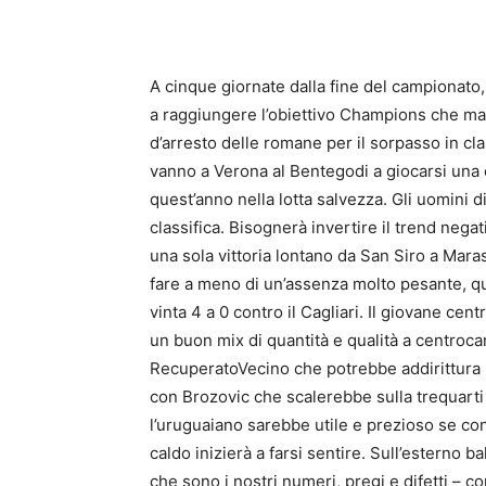
Share
A cinque giornate dalla fine del campionato, 
a raggiungere l’obiettivo Champions che ma
d’arresto delle romane per il sorpasso in cla
vanno a Verona al Bentegodi a giocarsi una c
quest’anno nella lotta salvezza. Gli uomini d
classifica. Bisognerà invertire il trend negat
una sola vittoria lontano da San Siro a Marass
fare a meno di un’assenza molto pesante, que
vinta 4 a 0 contro il Cagliari. Il giovane c
un buon mix di quantità e qualità a centrocam
RecuperatoVecino che potrebbe addirittura p
con Brozovic che scalerebbe sulla trequarti 
l’uruguaiano sarebbe utile e prezioso se con
caldo inizierà a farsi sentire. Sull’esterno
che sono i nostri numeri, pregi e difetti – c