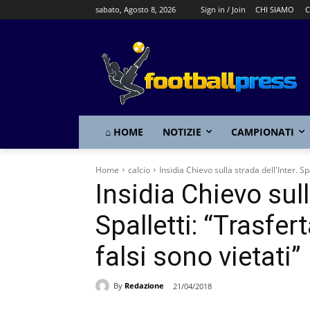
sabato, Agosto 8, 2026
Sign in / Join
CHI SIAMO
C
⌂ HOME
NOTIZIE
CAMPIONATI
Home
calcio
Insidia Chievo sulla strada dell'Inter. Spa
Insidia Chievo sull
Spalletti: “Trasfer
falsi sono vietati”
By
Redazione
21/04/2018