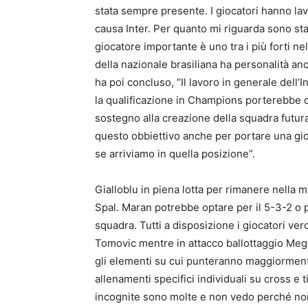
stata sempre presente. I giocatori hanno la
causa Inter. Per quanto mi riguarda sono sta
giocatore importante è uno tra i più forti ne
della nazionale brasiliana ha personalità anc
ha poi concluso, “Il lavoro in generale dell’In
la qualificazione in Champions porterebbe 
sostegno alla creazione della squadra futur
questo obbiettivo anche per portare una gioi
se arriviamo in quella posizione”.
Gialloblu in piena lotta per rimanere nella 
Spal. Maran potrebbe optare per il 5-3-2 o p
squadra. Tutti a disposizione i giocatori ver
Tomovic mentre in attacco ballottaggio Megg
gli elementi su cui punteranno maggiormente 
allenamenti specifici individuali su cross e t
incognite sono molte e non vedo perché non