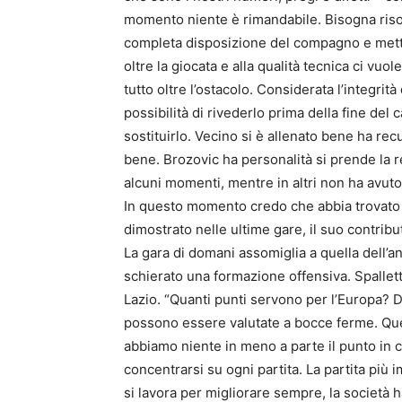
momento niente è rimandabile. Bisogna risol
completa disposizione del compagno e mette
oltre la giocata e alla qualità tecnica ci vuo
tutto oltre l’ostacolo. Considerata l’integri
possibilità di rivederlo prima della fine de
sostituirlo. Vecino si è allenato bene ha rec
bene. Brozovic ha personalità si prende la re
alcuni momenti, mentre in altri non ha avuto 
In questo momento credo che abbia trovato l
dimostrato nelle ultime gare, il suo contrib
La gara di domani assomiglia a quella dell’
schierato una formazione offensiva. Spallet
Lazio. “Quanti punti servono per l’Europa? Di
possono essere valutate a bocce ferme. Que
abbiamo niente in meno a parte il punto in 
concentrarsi su ogni partita. La partita più 
si lavora per migliorare sempre, la società h