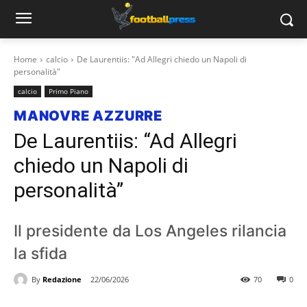
Home
calcio
De Laurentiis: "Ad Allegri chiedo un Napoli di
personalità"
calcio
Primo Piano
MANOVRE AZZURRE
De Laurentiis: “Ad Allegri
chiedo un Napoli di
personalità”
Il presidente da Los Angeles rilancia
la sfida
By
Redazione
22/06/2026
70
0