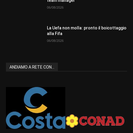
team manager
06/08/2026
La Uefa non molla: pronto il boicottaggio
alla Fifa
06/08/2026
ANDIAMO A RETE CON...