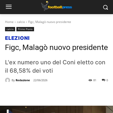
Home
calcio
Figc, Malagò nuovo presidente
calcio
Primo Piano
ELEZIONI
Figc, Malagò nuovo presidente
L'ex numero uno del Coni eletto con
il 68,58% dei voti
By
Redazione
22/06/2026
81
0