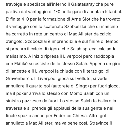
travolge e spedisce all’inferno il Galatasaray che pure
partiva dal vantaggio di 1-0 nella gara di andata a Istanbul.
E’ finita 4-0 per la formazione di Arne Slot che ha trovato
il vantaggio con lo scatenato Szoboszlai che di mancino
ha corretto in rete un centro di Mac Allister da calcio
d’angolo. Szoboszlai è imprendibile e sul finire di tempo
si procura il calcio di rigore che Salah spreca calciando
malissimo. A inizio ripresa il Liverpool però raddoppia
con Ekitiké su assiste dello stesso Salah. Appena un giro
di lancette e il Liverpool la chiude con il terzo gol di
Gravenberch. Il Liverpool gioca sul velluto, si vede
annullare il quarto gol (autorete di Singo) per fuorigioco,
ma il poker arriva lo stesso con Momo Salah con un
sinistro pazzesco da fuori. Lo stesso Salah fa ballare la
traversa e si prende gli applausi della sua gente e nel
finale spazio anche per Federico Chiesa. Altro gol
annullato a Mac Allister, ma va bene così. Stravince il