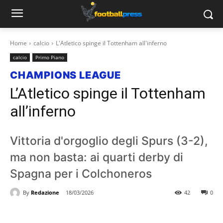
Home
calcio
L'Atletico spinge il Tottenham all'inferno
calcio
Primo Piano
CHAMPIONS LEAGUE
L’Atletico spinge il Tottenham
all’inferno
Vittoria d'orgoglio degli Spurs (3-2),
ma non basta: ai quarti derby di
Spagna per i Colchoneros
By
Redazione
18/03/2026
42
0