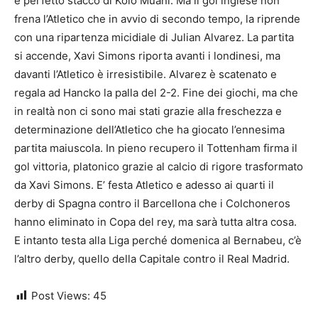
e perfetto stacco di Kolo Muani. Ma il gol inglese non
frena l’Atletico che in avvio di secondo tempo, la riprende
con una ripartenza micidiale di Julian Alvarez. La partita
si accende, Xavi Simons riporta avanti i londinesi, ma
davanti l’Atletico è irresistibile. Alvarez è scatenato e
regala ad Hancko la palla del 2-2. Fine dei giochi, ma che
in realtà non ci sono mai stati grazie alla freschezza e
determinazione dell’Atletico che ha giocato l’ennesima
partita maiuscola. In pieno recupero il Tottenham firma il
gol vittoria, platonico grazie al calcio di rigore trasformato
da Xavi Simons. E’ festa Atletico e adesso ai quarti il
derby di Spagna contro il Barcellona che i Colchoneros
hanno eliminato in Copa del rey, ma sarà tutta altra cosa.
E intanto testa alla Liga perché domenica al Bernabeu, c’è
l’altro derby, quello della Capitale contro il Real Madrid.
Post Views:
45