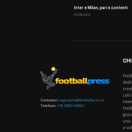
Inter e Milan, pari e contenti
05/08/2026
CHI
Foot
dedi
crea
calc
Contattaci:
segreteria@footballpress.it
news
Telefono:
+39 3805149661
Foot
gioc
uno 
a va