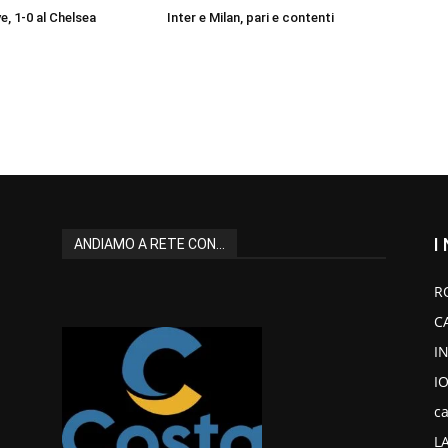
e, 1-0 al Chelsea
Inter e Milan, pari e contenti
I
ANDIAMO A RETE CON...
R
C
I
I
ca
L