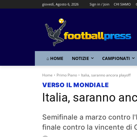
giovedì, Agosto 6, 2026
Sign in / Join
CHI SIAMO
⌂ HOME
NOTIZIE
CAMPIONATI
Home
Primo Piano
Italia, saranno ancora playoff
VERSO IL MONDIALE
Italia, saranno an
Semifinale a marzo contro l'
finale contro la vincente di