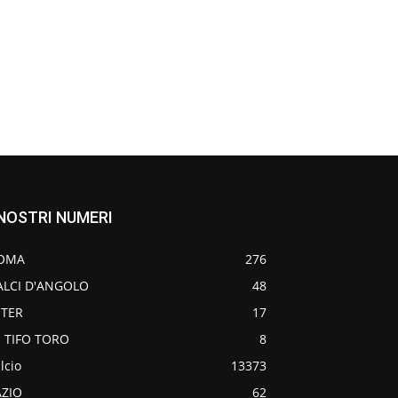
 NOSTRI NUMERI
OMA
276
ALCI D'ANGOLO
48
NTER
17
O TIFO TORO
8
lcio
13373
AZIO
62