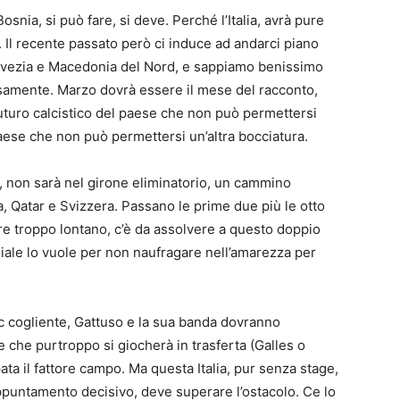
osnia, si può fare, si deve. Perché l’Italia, avrà pure
 Il recente passato però ci induce ad andarci piano
e Svezia e Macedonia del Nord, e sappiamo benissimo
samente. Marzo dovrà essere il mese del racconto,
 futuro calcistico del paese che non può permettersi
l paese che non può permettersi un’altra bocciatura.
e, non sarà nel girone eliminatorio, un cammino
da, Qatar e Svizzera. Passano le prime due più le otto
are troppo lontano, c’è da assolvere a questo doppio
iale lo vuole per non naufragare nell’amarezza per
c cogliente, Gattuso e la sua banda dovranno
le che purtroppo si giocherà in trasferta (Galles o
ta il fattore campo. Ma questa Italia, pur senza stage,
’appuntamento decisivo, deve superare l’ostacolo. Ce lo