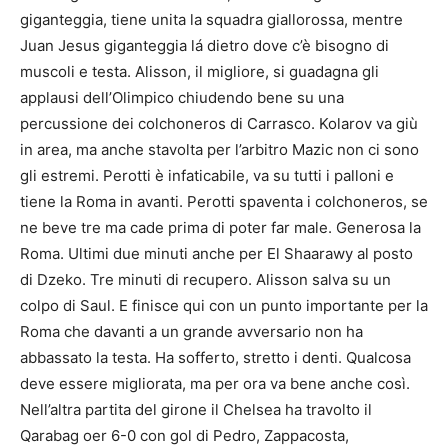
giganteggia, tiene unita la squadra giallorossa, mentre
Juan Jesus giganteggia lá dietro dove c’è bisogno di
muscoli e testa. Alisson, il migliore, si guadagna gli
applausi dell’Olimpico chiudendo bene su una
percussione dei colchoneros di Carrasco. Kolarov va giù
in area, ma anche stavolta per l’arbitro Mazic non ci sono
gli estremi. Perotti è infaticabile, va su tutti i palloni e
tiene la Roma in avanti. Perotti spaventa i colchoneros, se
ne beve tre ma cade prima di poter far male. Generosa la
Roma. Ultimi due minuti anche per El Shaarawy al posto
di Dzeko. Tre minuti di recupero. Alisson salva su un
colpo di Saul. E finisce qui con un punto importante per la
Roma che davanti a un grande avversario non ha
abbassato la testa. Ha sofferto, stretto i denti. Qualcosa
deve essere migliorata, ma per ora va bene anche così.
Nell’altra partita del girone il Chelsea ha travolto il
Qarabag oer 6-0 con gol di Pedro, Zappacosta,