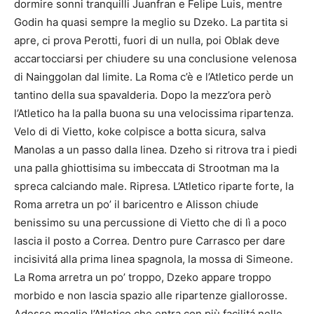
dormire sonni tranquilli Juanfran e Felipe Luis, mentre
Godin ha quasi sempre la meglio su Dzeko. La partita si
apre, ci prova Perotti, fuori di un nulla, poi Oblak deve
accartocciarsi per chiudere su una conclusione velenosa
di Nainggolan dal limite. La Roma c’è e l’Atletico perde un
tantino della sua spavalderia. Dopo la mezz’ora però
l’Atletico ha la palla buona su una velocissima ripartenza.
Velo di di Vietto, koke colpisce a botta sicura, salva
Manolas a un passo dalla linea. Dzeho si ritrova tra i piedi
una palla ghiottisima su imbeccata di Strootman ma la
spreca calciando male. Ripresa. L’Atletico riparte forte, la
Roma arretra un po’ il baricentro e Alisson chiude
benissimo su una percussione di Vietto che di lì a poco
lascia il posto a Correa. Dentro pure Carrasco per dare
incisivitá alla prima linea spagnola, la mossa di Simeone.
La Roma arretra un po’ troppo, Dzeko appare troppo
morbido e non lascia spazio alle ripartenze giallorosse.
Adesso meglio l’Atletico che entra con più facilitá nelle