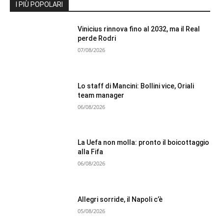
I PIÙ POPOLARI
Vinicius rinnova fino al 2032, ma il Real
perde Rodri
07/08/2026
Lo staff di Mancini: Bollini vice, Oriali
team manager
06/08/2026
La Uefa non molla: pronto il boicottaggio
alla Fifa
06/08/2026
Allegri sorride, il Napoli c’è
05/08/2026