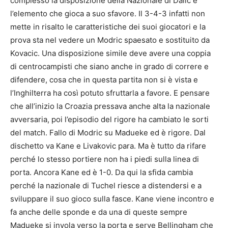
complesso la disposizione della Nazionale di Dalic è
l’elemento che gioca a suo sfavore. Il 3-4-3 infatti non
mette in risalto le caratteristiche dei suoi giocatori e la
prova sta nel vedere un Modric spaesato e sostituito da
Kovacic. Una disposizione simile deve avere una coppia
di centrocampisti che siano anche in grado di correre e
difendere, cosa che in questa partita non si è vista e
l’Inghilterra ha così potuto sfruttarla a favore. E pensare
che all’inizio la Croazia pressava anche alta la nazionale
avversaria, poi l’episodio del rigore ha cambiato le sorti
del match. Fallo di Modric su Madueke ed è rigore. Dal
dischetto va Kane e Livakovic para. Ma è tutto da rifare
perché lo stesso portiere non ha i piedi sulla linea di
porta. Ancora Kane ed è 1-0. Da qui la sfida cambia
perché la nazionale di Tuchel riesce a distendersi e a
sviluppare il suo gioco sulla fasce. Kane viene incontro e
fa anche delle sponde e da una di queste sempre
Madueke si invola verso la porta e serve Bellingham che