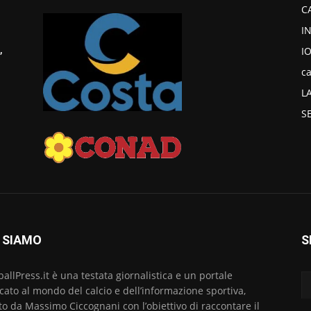
C
I
I
,
ca
L
S
 SIAMO
S
ballPress.it è una testata giornalistica e un portale
cato al mondo del calcio e dell’informazione sportiva,
to da Massimo Ciccognani con l’obiettivo di raccontare il