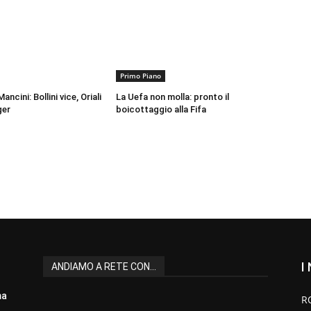
Primo Piano
ancini: Bollini vice, Oriali
La Uefa non molla: pronto il
ger
boicottaggio alla Fifa
I
ANDIAMO A RETE CON...
ma
R