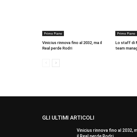
Primo Piano
Primo Piano
Vinicius rinnova fino al 2032, ma il
Lo staff di M
Real perde Rodri
team mana
GLI ULTIMI ARTICOLI
Vinicius rinnova fino al 2032, 
il Real perde Rodri