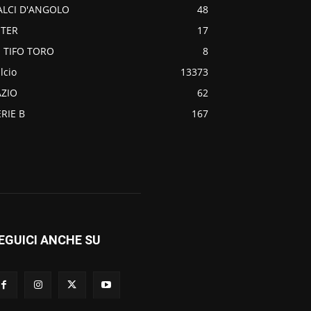
ALCI D'ANGOLO
48
NTER
17
O TIFO TORO
8
lcio
13373
AZIO
62
ERIE B
167
EGUICI ANCHE SU