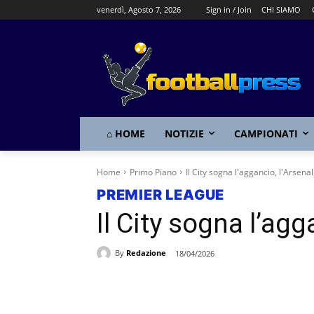
venerdì, Agosto 7, 2026
Sign in / Join
CHI SIAMO
⌂ HOME
NOTIZIE
CAMPIONATI
Home
Primo Piano
Il City sogna l'aggancio, l'Arsena
PREMIER LEAGUE
Il City sogna l’agg
By
Redazione
18/04/2026
Share