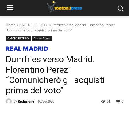
Home
CALCIO ESTERO
Dumfries verso Madrid. Florentino Perez:
"Comunicherò gli acquisti prima del voto"
CALCIO ESTERO
Primo Piano
REAL MADRID
Dumfries verso Madrid.
Florentino Perez:
“Comunicherò gli acquisti
prima del voto”
By
Redazione
03/06/2026
34
0