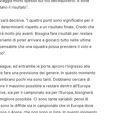
viaggia molto spesso sul filo dell’equilibrio. A volte
ano il risultato”.
à decisiva. “I quattro punti sono significativi per il
determinanti rispetto a un risultato finale. Credo che
 molto più avanti. Bisogna fare risultati per restare
riamo di poter arrivare a giocarci tutto nelle ultime
mpensabile che una squadra possa prendere il volo e
po”.
ague, ed entrambe le porte aprono l’ingresso alla
ile fare una previsione del genere. In questo momento
sembrano pochi ma sono tanti. Dobbiamo cercare di
re il massimo possibile e restare dentro all’Europa
ve, sia per il campionato sia per l’Europa, bisognerà
igliore possibile. Ci sono tante variabili: pensi di
i sono le diffide sia in campionato che in Europa dove
son o Arena, che non sono in lista. In questo momento