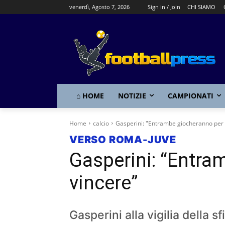
venerdì, Agosto 7, 2026
Sign in / Join
CHI SIAMO
⌂ HOME
NOTIZIE
CAMPIONATI
Home
calcio
Gasperini: "Entrambe giocheranno per 
VERSO ROMA-JUVE
Gasperini: “Entra
vincere”
Gasperini alla vigilia della s