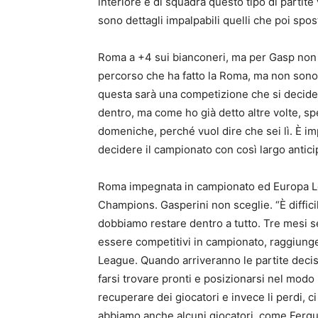
interiore e di squadra questo tipo di partite 
sono dettagli impalpabili quelli che poi spost
Roma a +4 sui bianconeri, ma per Gasp non sar
percorso che ha fatto la Roma, ma non sono 
questa sarà una competizione che si deciderà
dentro, ma come ho già detto altre volte, spe
domeniche, perché vuol dire che sei lì. È i
decidere il campionato con così largo antici
Roma impegnata in campionato ed Europa Le
Champions. Gasperini non sceglie. “È diffic
dobbiamo restare dentro a tutto. Tre mesi 
essere competitivi in campionato, raggiunge
League. Quando arriveranno le partite decisi
farsi trovare pronti e posizionarsi nel modo m
recuperare dei giocatori e invece li perdi, c
abbiamo anche alcuni giocatori, come Fergu