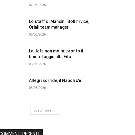
07/08/2026
Lo staff di Mancini: Bollini vice,
Oriali team manager
06/08/2026
La Uefa non molla: pronto il
boicottaggio alla Fifa
06/08/2026
Allegri sorride, il Napoli c’è
05/08/2026
Load more
COMMENTI RECENTI