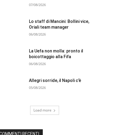
07/08/2026
Lo staff di Mancini: Bollini vice,
Oriali team manager
06/08/2026
La Uefa non molla: pronto il
boicottaggio alla Fifa
06/08/2026
Allegri sorride, il Napoli c’è
05/08/2026
Load more
COMMENTI RECENTI