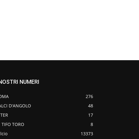
 NOSTRI NUMERI
OMA
276
ALCI D'ANGOLO
48
NTER
17
O TIFO TORO
8
lcio
13373