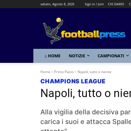
sabato, Agosto 8, 2026
Sign in / Join
CHI SIAMO
C
⌂ HOME
NOTIZIE
CAMPIONATI
Home
Primo Piano
Napoli, tutto o niente
CHAMPIONS LEAGUE
Napoli, tutto o nie
Alla vigilia della decisiva pa
carica i suoi e attacca Spall