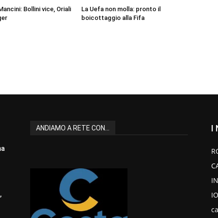
ancini: Bollini vice, Oriali
La Uefa non molla: pronto il
ger
boicottaggio alla Fifa
I
ANDIAMO A RETE CON...
ma
R
C
I
I
,
ca