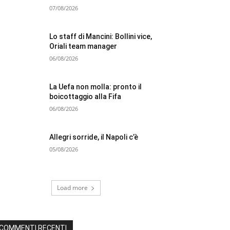
07/08/2026
Lo staff di Mancini: Bollini vice,
Oriali team manager
06/08/2026
La Uefa non molla: pronto il
boicottaggio alla Fifa
06/08/2026
Allegri sorride, il Napoli c’è
05/08/2026
Load more
COMMENTI RECENTI