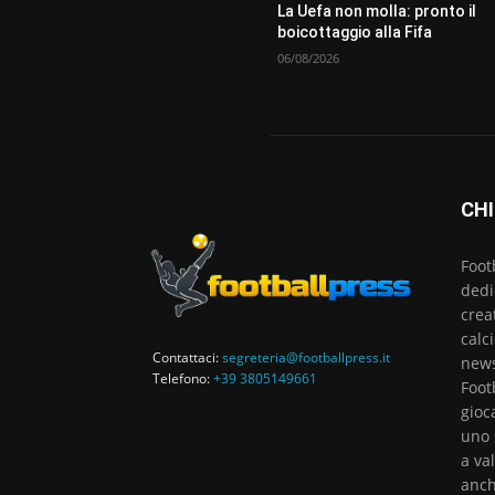
La Uefa non molla: pronto il
boicottaggio alla Fifa
06/08/2026
CHI
Foot
dedi
crea
calc
Contattaci:
segreteria@footballpress.it
news
Telefono:
+39 3805149661
Foot
gioc
uno 
a va
anch