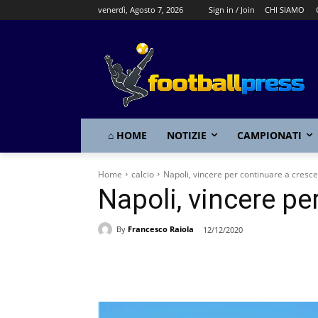
venerdì, Agosto 7, 2026
Sign in / Join
CHI SIAMO
⌂ HOME
NOTIZIE
CAMPIONATI
Home
calcio
Napoli, vincere per continuare a cresc
Napoli, vincere pe
By
Francesco Raiola
12/12/2020
Share