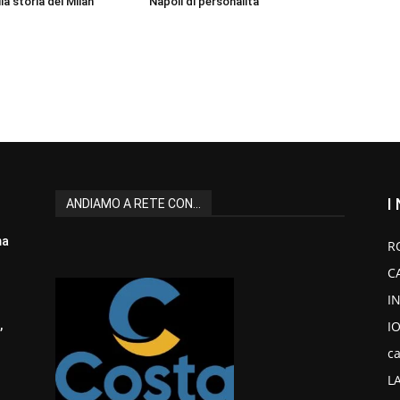
a storia del Milan
Napoli di personalità”
I
ANDIAMO A RETE CON...
ma
R
C
I
I
,
ca
L