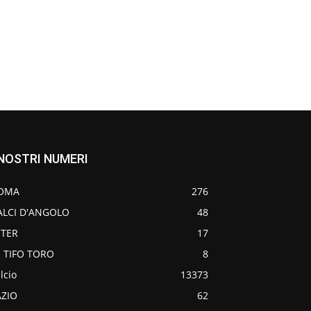
 NOSTRI NUMERI
OMA
276
ALCI D'ANGOLO
48
NTER
17
O TIFO TORO
8
lcio
13373
AZIO
62