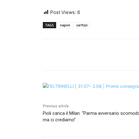
Post Views:
6
TAGS
napoli
carfizzi
Share
Previous article
Pioli carica il Milan. “Parma avversario scomod
ma ci crediamo”