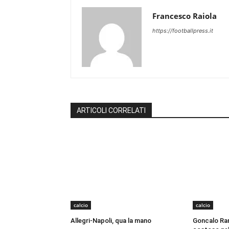
Francesco Raiola
https://footballpress.it
ARTICOLI CORRELATI
calcio
calcio
Allegri-Napoli, qua la mano
Goncalo Ram