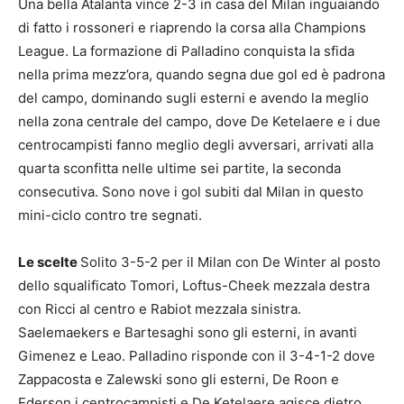
Una bella Atalanta vince 2-3 in casa del Milan inguaiando
di fatto i rossoneri e riaprendo la corsa alla Champions
League. La formazione di Palladino conquista la sfida
nella prima mezz’ora, quando segna due gol ed è padrona
del campo, dominando sugli esterni e avendo la meglio
nella zona centrale del campo, dove De Ketelaere e i due
centrocampisti fanno meglio degli avversari, arrivati alla
quarta sconfitta nelle ultime sei partite, la seconda
consecutiva. Sono nove i gol subiti dal Milan in questo
mini-ciclo contro tre segnati.
Le scelte
Solito 3-5-2 per il Milan con De Winter al posto
dello squalificato Tomori, Loftus-Cheek mezzala destra
con Ricci al centro e Rabiot mezzala sinistra.
Saelemaekers e Bartesaghi sono gli esterni, in avanti
Gimenez e Leao. Palladino risponde con il 3-4-1-2 dove
Zappacosta e Zalewski sono gli esterni, De Roon e
Ederson i centrocampisti e De Ketelaere agisce dietro