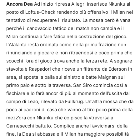
Ancora Dea
Ad inizio ripresa Allegri inserisce Nkunku al
posto di Loftus-Check rendendo più offensivo il Milan nel
tentativo di recuperare il risultato. La mossa però è vana
perché il canovaccio tattico del match non cambia e il
Milan continua a fare fatica nella costruzione del gioco.
L’Atalanta resta ordinata come nella prima frazione non
rinunciando a giocare e non ritraendosi e poco prima che
scocchi l’ora di gioco trova anche la terza rete. A segnare
stavolta è Raspadori che riceve un filtrante da Ederson in
area, si sposta la palla sul sinistro e batte Maignan sul
primo palo e sotto la traversa. San Siro comincia così a
fischiare e lo farà ancor di più al momento dell’uscita dal
campo di Leao, rilevato da Fullkrug. Un’altra mossa che da
poco ai padroni di casa che vanno al tiro poco prima della
mezz’ora con Nkunku che colpisce la ytraversa a
Carnesecchi battuto. Complice anche l’avvicinarsi della
fine, la Dea si abbassa e il Milan ha maggiore possibilità