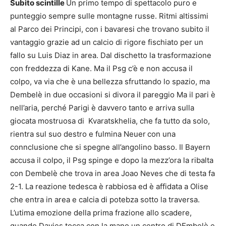
Subito scintille
Un primo tempo di spettacolo puro e
punteggio sempre sulle montagne russe. Ritmi altissimi
al Parco dei Principi, con i bavaresi che trovano subito il
vantaggio grazie ad un calcio di rigore fischiato per un
fallo su Luis Diaz in area. Dal dischetto la trasformazione
con freddezza di Kane. Ma il Psg c’è e non accusa il
colpo, va via che è una bellezza sfruttando lo spazio, ma
Dembelè in due occasioni si divora il pareggio Ma il pari è
nell’aria, perché Parigi è davvero tanto e arriva sulla
giocata mostruosa di Kvaratskhelia, che fa tutto da solo,
rientra sul suo destro e fulmina Neuer
con una
connclusione che si spegne all’angolino basso. Il Bayern
accusa il colpo, il Psg spinge e dopo la mezz’ora la ribalta
con Dembelè che trova in area Joao Neves che di testa fa
2-1. La reazione tedesca è rabbiosa ed è affidata a Olise
che entra in area e calcia di potebza sotto la traversa.
L’utima emozione della prima frazione allo scadere,
quando Davies tocca con la mano un centro di DEmbelè e