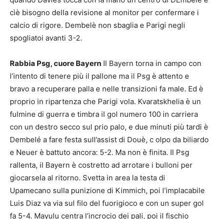
cìè bisogno della revisione al monitor per confermare i
calcio di rigore. Dembelè non sbaglia e Parigi negli
spogliatoi avanti 3-2.
Rabbia Psg, cuore Bayern
Il Bayern torna in campo con
l’intento di tenere più il pallone ma il Psg è attento e
bravo a recuperare palla e nelle transizioni fa male. Ed è
proprio in ripartenza che Parigi vola. Kvaratskhelia è un
fulmine di guerra e timbra il gol numero 100 in carriera
con un destro secco sul prio palo, e due minuti più tardi è
Dembelé a fare festa sull’assist di Douè, c olpo da biliardo
e Neuer è battuto ancora: 5-2. Ma non è finita. Il Psg
rallenta, il Bayern è costretto ad arrotare i bulloni per
giocarsela al ritorno. Svetta in area la testa di
Upamecano sulla punizione di Kimmich, poi l’implacabile
Luis Diaz va via sul filo del fuorigioco e con un super gol
fa 5-4. Mayulu centra l’incrocio dei pali, poi il fischio