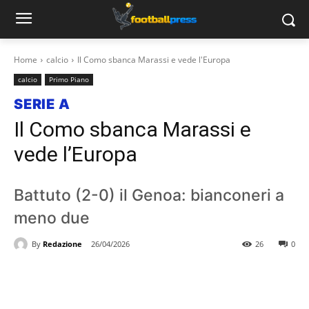
Home
calcio
Il Como sbanca Marassi e vede l'Europa
calcio
Primo Piano
SERIE A
Il Como sbanca Marassi e
vede l’Europa
Battuto (2-0) il Genoa: bianconeri a
meno due
By
Redazione
26/04/2026
26
0