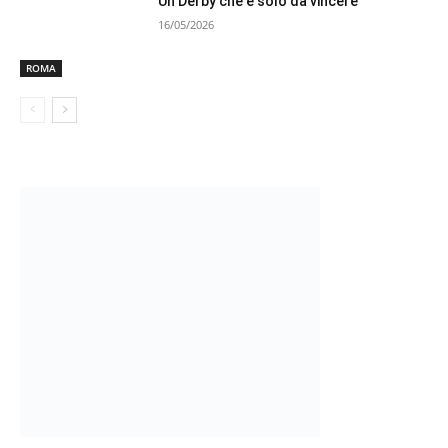
Un Derby che è solo da vincere
16/05/2026
ROMA