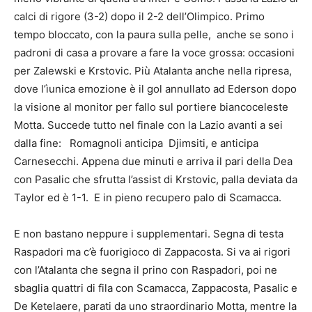
calci di rigore (3-2) dopo il 2-2 dell’Olimpico. Primo
tempo bloccato, con la paura sulla pelle, anche se sono i
padroni di casa a provare a fare la voce grossa: occasioni
per Zalewski e Krstovic. Più Atalanta anche nella ripresa,
dove l’ìunica emozione è il gol annullato ad Ederson dopo
la visione al monitor per fallo sul portiere biancoceleste
Motta. Succede tutto nel finale con la Lazio avanti a sei
dalla fine: Romagnoli anticipa Djimsiti, e anticipa
Carnesecchi. Appena due minuti e arriva il pari della Dea
con Pasalic che sfrutta l’assist di Krstovic, palla deviata da
Taylor ed è 1-1. E in pieno recupero palo di Scamacca.
E non bastano neppure i supplementari. Segna di testa
Raspadori ma c’è fuorigioco di Zappacosta. Si va ai rigori
con l’Atalanta che segna il prino con Raspadori, poi ne
sbaglia quattri di fila con Scamacca, Zappacosta, Pasalic e
De Ketelaere, parati da uno straordinario Motta, mentre la