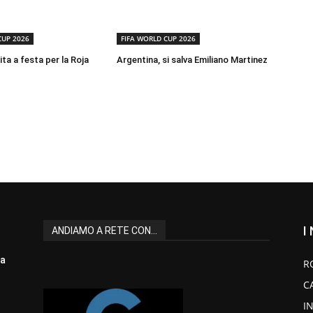
CUP 2026
FIFA WORLD CUP 2026
ta a festa per la Roja
Argentina, si salva Emiliano Martinez
I
ANDIAMO A RETE CON...
la
R
C
I