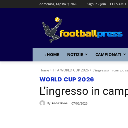
domenica, Agosto 9, 2026
Sign in / Join
CHI SIAMO
⌂ HOME
NOTIZIE
CAMPIONATI
Home
FIFA WORLD CUP 2026
L'ingresso in campo 
WORLD CUP 2026
L’ingresso in cam
By
Redazione
07/06/2026
Share