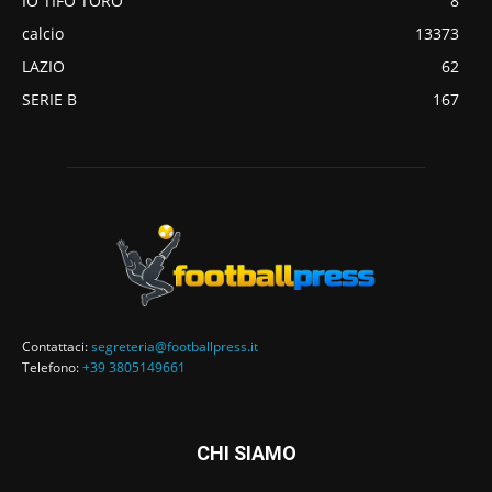
IO TIFO TORO
8
calcio
13373
LAZIO
62
SERIE B
167
Contattaci:
segreteria@footballpress.it
Telefono:
+39 3805149661
CHI SIAMO