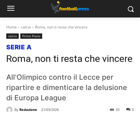
Home
calcio
Roma, non ti resta che vincere
calcio
Primo Piano
SERIE A
Roma, non ti resta che vincere
All'Olimpico contro il Lecce per
ripartire e dimenticare la delusione
di Europa League
By
Redazione
21/03/2026
33
0