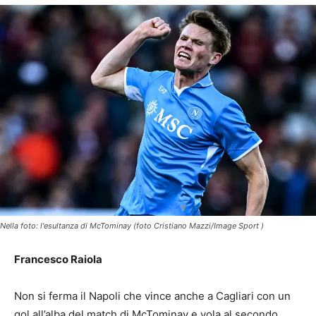
Nella foto: l'esultanza di McTominay (foto Cristiano Mazzi/Image Sport )
Francesco Raiola
Non si ferma il Napoli che vince anche a Cagliari con un
gol all’alba del match di McTominay e vola al secondo