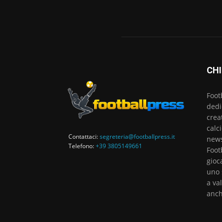
CHI
Foot
dedi
crea
calc
Contattaci:
segreteria@footballpress.it
news
Telefono:
+39 3805149661
Foot
gioc
uno 
a va
anch