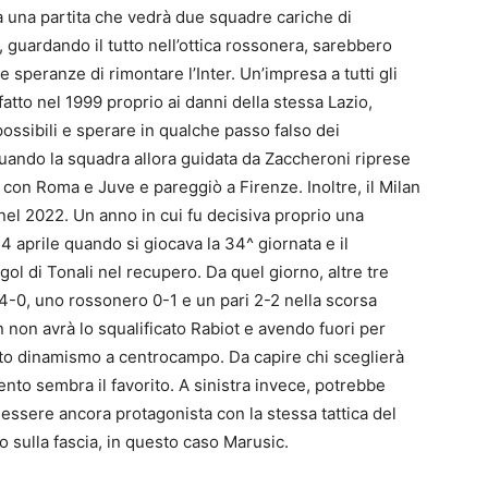
à una partita che vedrà due squadre cariche di
i, guardando il tutto nell’ottica rossonera, sarebbero
e speranze di rimontare l’Inter. Un’impresa a tutti gli
atto nel 1999 proprio ai danni della stessa Lazio,
possibili e sperare in qualche passo falso dei
quando la squadra allora guidata da Zaccheroni riprese
a con Roma e Juve e pareggiò a Firenze. Inoltre, il Milan
e nel 2022. Un anno in cui fu decisiva proprio una
24 aprile quando si giocava la 34^ giornata e il
ol di Tonali nel recupero. Da quel giorno, altre tre
 4-0, uno rossonero 0-1 e un pari 2-2 nella scorsa
 non avrà lo squalificato Rabiot e avendo fuori per
to dinamismo a centrocampo. Da capire chi sceglierà
ento sembra il favorito. A sinistra invece, potrebbe
ssere ancora protagonista con la stessa tattica del
io sulla fascia, in questo caso Marusic.