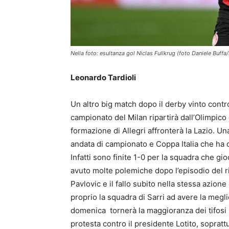
Nella foto: esultanza gol Niclas Fullkrug (foto Daniele Buff
Leonardo Tardioli
Un altro big match dopo il derby vinto contro l
campionato del Milan ripartirà dall’Olimpic
formazione di Allegri affronterà la Lazio. Un
andata di campionato e Coppa Italia che ha da
Infatti sono finite 1-0 per la squadra che gi
avuto molte polemiche dopo l’episodio del ri
Pavlovic e il fallo subito nella stessa azion
proprio la squadra di Sarri ad avere la megli
domenica tornerà la maggioranza dei tifosi laz
protesta contro il presidente Lotito, soprattu