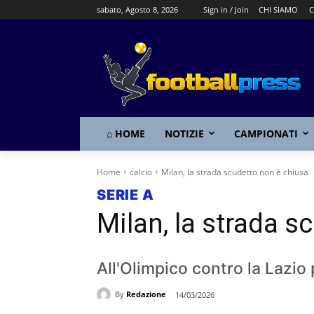
sabato, Agosto 8, 2026
Sign in / Join
CHI SIAMO
C
⌂ HOME
NOTIZIE
CAMPIONATI
Home
calcio
Milan, la strada scudetto non è chiusa
SERIE A
Milan, la strada s
All'Olimpico contro la Lazio
By
Redazione
14/03/2026