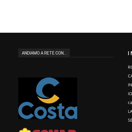
I
ANDIAMO A RETE CON...
R
C
I
I
ca
L
S