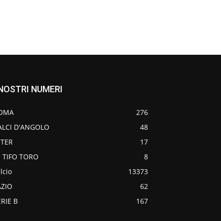
 NOSTRI NUMERI
OMA
276
ALCI D'ANGOLO
48
NTER
17
O TIFO TORO
8
lcio
13373
AZIO
62
ERIE B
167