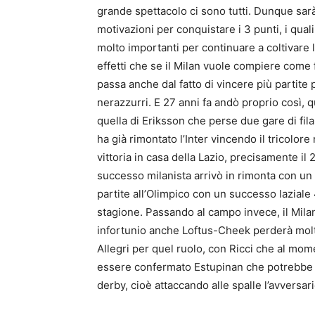
grande spettacolo ci sono tutti. Dunque sar
motivazioni per conquistare i 3 punti, i qual
molto importanti per continuare a coltivare l
effetti che se il Milan vuole compiere come f
passa anche dal fatto di vincere più partite 
nerazzurri. E 27 anni fa andò proprio così, 
quella di Eriksson che perse due gare di fil
ha già rimontato l’Inter vincendo il tricolor
vittoria in casa della Lazio, precisamente il 
successo milanista arrivò in rimonta con un g
partite all’Olimpico con un successo laziale
stagione. Passando al campo invece, il Milan
infortunio anche Loftus-Cheek perderà mol
Allegri per quel ruolo, con Ricci che al mom
essere confermato Estupinan che potrebbe e
derby, cioè attaccando alle spalle l’avversar