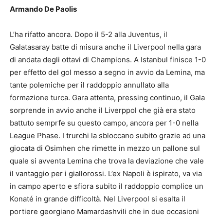
Armando De Paolis
L’ha rifatto ancora. Dopo il 5-2 alla Juventus, il
Galatasaray batte di misura anche il Liverpool nella gara
di andata degli ottavi di Champions. A Istanbul finisce 1-0
per effetto del gol messo a segno in avvio da Lemina, ma
tante polemiche per il raddoppio annullato alla
formazione turca. Gara attenta, pressing continuo, il Gala
sorprende in avvio anche il Liverppol che già era stato
battuto semprfe su questo campo, ancora per 1-0 nella
League Phase. I trurchi la sbloccano subito grazie ad una
giocata di Osimhen che rimette in mezzo un pallone sul
quale si avventa Lemina che trova la deviazione che vale
il vantaggio per i giallorossi. L’ex Napoli è ispirato, va via
in campo aperto e sfiora subito il raddoppio complice un
Konaté in grande difficoltà. Nel Liverpool si esalta il
portiere georgiano Mamardashvili che in due occasioni