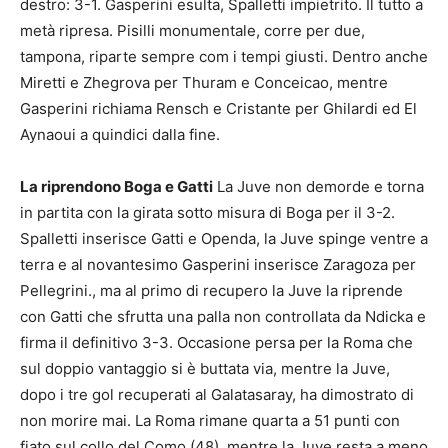
destro: 3-1. Gasperini esulta, Spalletti impietrito. Il tutto a
metà ripresa. Pisilli monumentale, corre per due,
tampona, riparte sempre com i tempi giusti. Dentro anche
Miretti e Zhegrova per Thuram e Conceicao, mentre
Gasperini richiama Rensch e Cristante per Ghilardi ed El
Aynaoui a quindici dalla fine.
La riprendono Boga e Gatti
La Juve non demorde e torna
in partita con la girata sotto misura di Boga per il 3-2.
Spalletti inserisce Gatti e Openda, la Juve spinge ventre a
terra e al novantesimo Gasperini inserisce Zaragoza per
Pellegrini., ma al primo di recupero la Juve la riprende
con Gatti che sfrutta una palla non controllata da Ndicka e
firma il definitivo 3-3. Occasione persa per la Roma che
sul doppio vantaggio si è buttata via, mentre la Juve,
dopo i tre gol recuperati al Galatasaray, ha dimostrato di
non morire mai. La Roma rimane quarta a 51 punti con
fiato sul collo del Como (48), mentre la Juve resta a meno