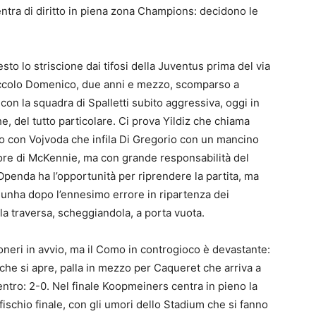
ntra di diritto in piena zona Champions: decidono le
sto lo striscione dai tifosi della Juventus prima del via
 piccolo Domenico, due anni e mezzo, scomparso a
 con la squadra di Spalletti subito aggressiva, oggi in
, del tutto particolare. Ci prova Yildiz che chiama
to con Vojvoda che infila Di Gregorio con un mancino
ore di McKennie, ma con grande responsabilità del
 Openda ha l’opportunità per riprendere la partita, ma
Cunha dopo l’ennesimo errore in ripartenza dei
la traversa, scheggiandola, a porta vuota.
oneri in avvio, ma il Como in controgioco è devastante:
che si apre, palla in mezzo per Caqueret che arriva a
tro: 2-0. Nel finale Koopmeiners centra in pieno la
 fischio finale, con gli umori dello Stadium che si fanno