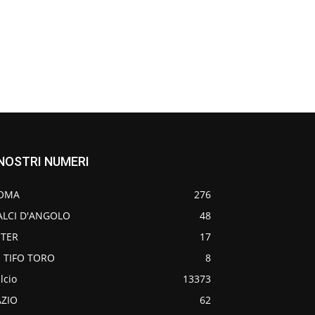
 NOSTRI NUMERI
OMA
276
ALCI D'ANGOLO
48
NTER
17
O TIFO TORO
8
lcio
13373
AZIO
62