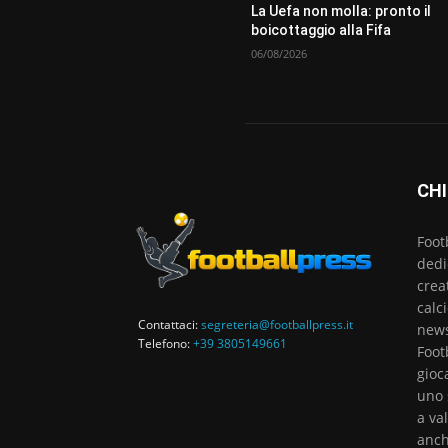
La Uefa non molla: pronto il
boicottaggio alla Fifa
06/08/2026
CHI
Foot
dedi
crea
calc
Contattaci:
segreteria@footballpress.it
news
Telefono:
+39 3805149661
Foot
gioc
uno 
a va
anch