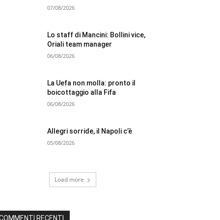
07/08/2026
Lo staff di Mancini: Bollini vice,
Oriali team manager
06/08/2026
La Uefa non molla: pronto il
boicottaggio alla Fifa
06/08/2026
Allegri sorride, il Napoli c’è
05/08/2026
Load more
COMMENTI RECENTI