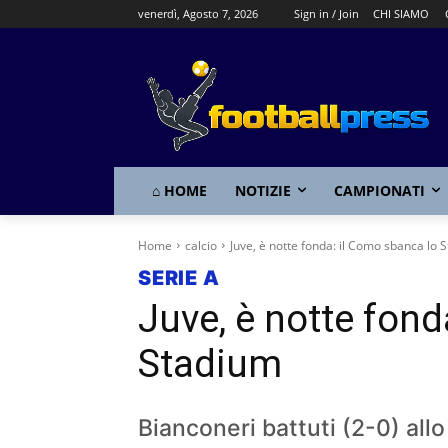
venerdì, Agosto 7, 2026
Sign in / Join
CHI SIAMO
⌂ HOME
NOTIZIE
CAMPIONATI
Home
calcio
Juve, è notte fonda: il Como sbanca lo 
SERIE A
Juve, è notte fond
Stadium
Bianconeri battuti (2-0) all