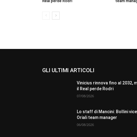
Real perde Rodri
team mana
GLI ULTIMI ARTICOLI
Vinicius rinnova fino al 2032, 
il Real perde Rodri
07/08/2026
Lo staff di Mancini: Bollini vice
Oriali team manager
06/08/2026