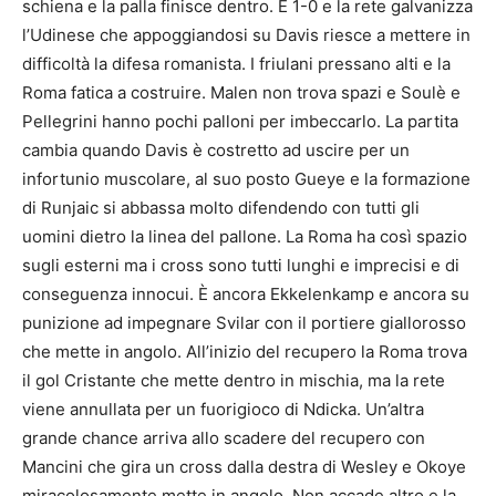
schiena e la palla finisce dentro. È 1-0 e la rete galvanizza
l’Udinese che appoggiandosi su Davis riesce a mettere in
difficoltà la difesa romanista. I friulani pressano alti e la
Roma fatica a costruire. Malen non trova spazi e Soulè e
Pellegrini hanno pochi palloni per imbeccarlo. La partita
cambia quando Davis è costretto ad uscire per un
infortunio muscolare, al suo posto Gueye e la formazione
di Runjaic si abbassa molto difendendo con tutti gli
uomini dietro la linea del pallone. La Roma ha così spazio
sugli esterni ma i cross sono tutti lunghi e imprecisi e di
conseguenza innocui. È ancora Ekkelenkamp e ancora su
punizione ad impegnare Svilar con il portiere giallorosso
che mette in angolo. All’inizio del recupero la Roma trova
il gol Cristante che mette dentro in mischia, ma la rete
viene annullata per un fuorigioco di Ndicka. Un’altra
grande chance arriva allo scadere del recupero con
Mancini che gira un cross dalla destra di Wesley e Okoye
miracolosamente mette in angolo. Non accade altro e la