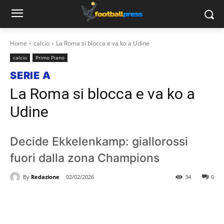
Home
calcio
La Roma si blocca e va ko a Udine
calcio
Primo Piano
SERIE A
La Roma si blocca e va ko a
Udine
Decide Ekkelenkamp: giallorossi
fuori dalla zona Champions
By
Redazione
02/02/2026
34
0