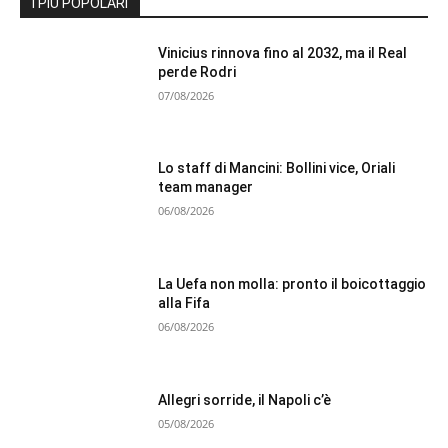
I PIÙ POPOLARI
Vinicius rinnova fino al 2032, ma il Real
perde Rodri
07/08/2026
Lo staff di Mancini: Bollini vice, Oriali
team manager
06/08/2026
La Uefa non molla: pronto il boicottaggio
alla Fifa
06/08/2026
Allegri sorride, il Napoli c’è
05/08/2026