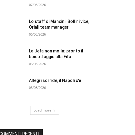
07/08/2026
Lo staff di Mancini: Bollini vice,
Oriali team manager
06/08/2026
La Uefa non molla: pronto il
boicottaggio alla Fifa
06/08/2026
Allegri sorride, il Napoli c’è
05/08/2026
Load more
COMMENTI RECENTI