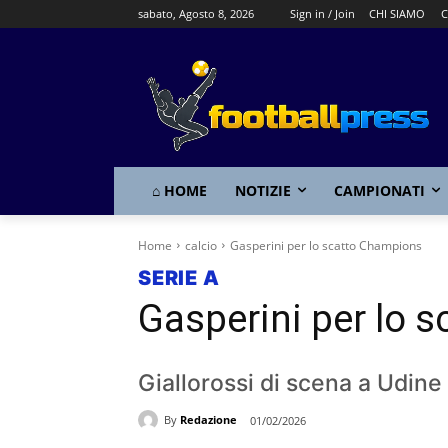
sabato, Agosto 8, 2026
Sign in / Join
CHI SIAMO
C
⌂ HOME
NOTIZIE
CAMPIONATI
Home
calcio
Gasperini per lo scatto Champions
SERIE A
Gasperini per lo 
Giallorossi di scena a Udine
By
Redazione
01/02/2026