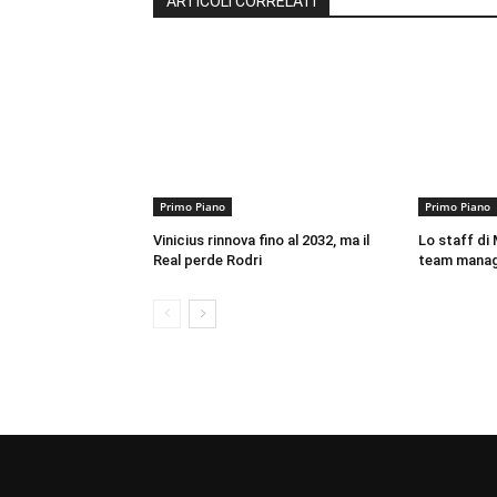
ARTICOLI CORRELATI
Primo Piano
Primo Piano
Vinicius rinnova fino al 2032, ma il
Lo staff di M
Real perde Rodri
team mana