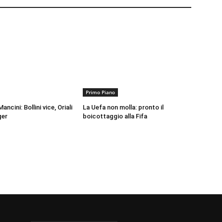
Primo Piano
ancini: Bollini vice, Oriali
La Uefa non molla: pronto il
ger
boicottaggio alla Fifa