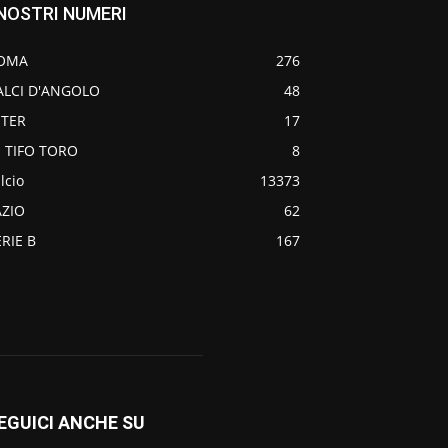
 NOSTRI NUMERI
OMA
276
ALCI D'ANGOLO
48
NTER
17
O TIFO TORO
8
lcio
13373
AZIO
62
ERIE B
167
EGUICI ANCHE SU