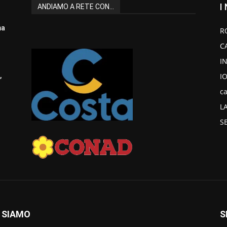
I
ANDIAMO A RETE CON...
ma
R
C
I
I
,
ca
L
S
 SIAMO
S