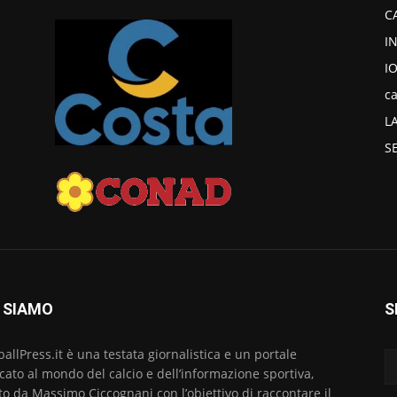
C
I
I
ca
L
S
 SIAMO
S
ballPress.it è una testata giornalistica e un portale
cato al mondo del calcio e dell’informazione sportiva,
to da Massimo Ciccognani con l’obiettivo di raccontare il