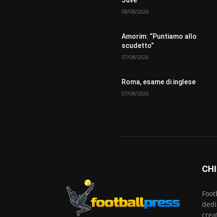
Juve
08/08/2026
Amorim: “Puntiamo allo
scudetto”
07/08/2026
Roma, esame di inglese
07/08/2026
CHI
Foot
dedi
crea