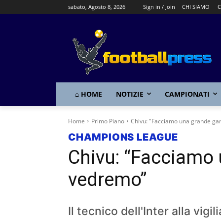
sabato, Agosto 8, 2026
Sign in / Join
CHI SIAMO
C
⌂ HOME
NOTIZIE
CAMPIONATI
Home
Primo Piano
Chivu: "Facciamo una grande ga
CHAMPIONS LEAGUE
Chivu: “Facciamo 
vedremo”
Il tecnico dell'Inter alla vigi