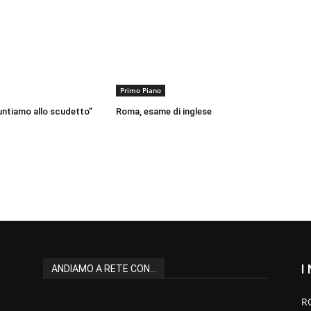
Primo Piano
ntiamo allo scudetto”
Roma, esame di inglese
I
ANDIAMO A RETE CON...
R