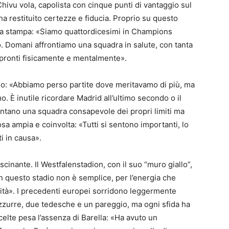
Chivu vola, capolista con cinque punti di vantaggio sul
 ha restituito certezze e fiducia. Proprio su questo
enza stampa: «Siamo quattordicesimi in Champions
to. Domani affrontiamo una squadra in salute, con tanta
pronti fisicamente e mentalmente».
eo: «Abbiamo perso partite dove meritavamo di più, ma
 È inutile ricordare Madrid all’ultimo secondo o il
contano una squadra consapevole dei propri limiti ma
sa ampia e coinvolta: «Tutti si sentono importanti, lo
i in causa».
cinante. Il Westfalenstadion, con il suo “muro giallo”,
n questo stadio non è semplice, per l’energia che
ità». I precedenti europei sorridono leggermente
nerazzurre, due tedesche e un pareggio, ma ogni sfida ha
celte pesa l’assenza di Barella: «Ha avuto un