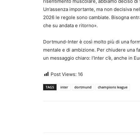
risentimento muscolare, abbiamo deciso di f
Un’assenza importante, ma non decisiva nella
2026 le regole sono cambiate. Bisogna entra
che su andata e ritorno».
Dortmund-Inter è così molto più di una forma
mentale e di ambizione. Per chiudere una fa
un messaggio chiaro: l’Inter c’è, anche in E
Post Views:
16
TAGS
inter
dortmund
champions league
Share