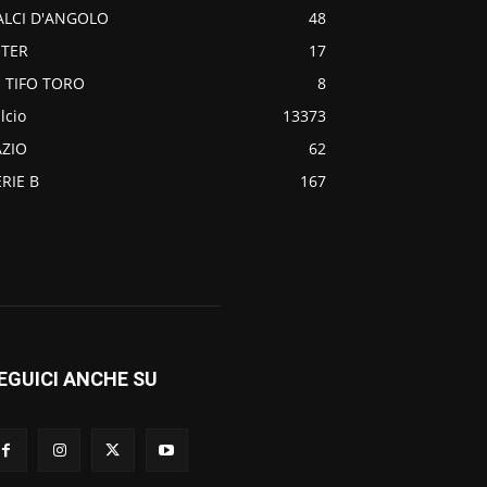
ALCI D'ANGOLO
48
NTER
17
O TIFO TORO
8
lcio
13373
AZIO
62
ERIE B
167
EGUICI ANCHE SU