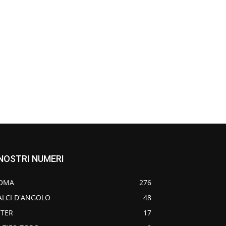
 NOSTRI NUMERI
OMA
276
ALCI D'ANGOLO
48
NTER
17