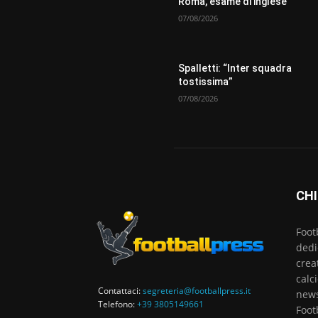
Roma, esame di inglese
07/08/2026
Spalletti: “Inter squadra
tostissima”
07/08/2026
CHI
Foot
dedi
crea
calc
Contattaci:
segreteria@footballpress.it
news
Telefono:
+39 3805149661
Foot