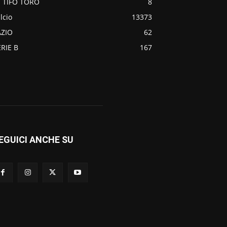
O TIFO TORO
8
lcio
13373
AZIO
62
ERIE B
167
EGUICI ANCHE SU