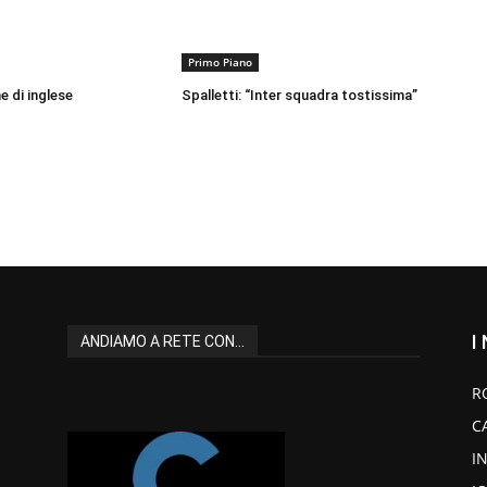
Primo Piano
 di inglese
Spalletti: “Inter squadra tostissima”
I
ANDIAMO A RETE CON...
R
C
I