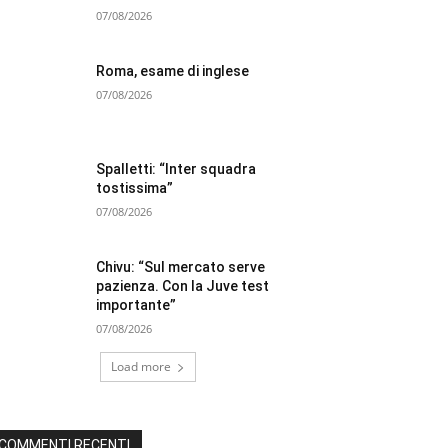
07/08/2026
Roma, esame di inglese
07/08/2026
Spalletti: “Inter squadra
tostissima”
07/08/2026
Chivu: “Sul mercato serve
pazienza. Con la Juve test
importante”
07/08/2026
Load more
COMMENTI RECENTI