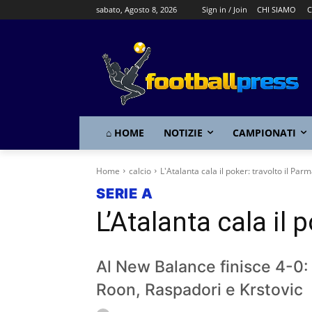
sabato, Agosto 8, 2026
Sign in / Join
CHI SIAMO
C
⌂ HOME
NOTIZIE
CAMPIONATI
Home
calcio
L'Atalanta cala il poker: travolto il Par
SERIE A
L’Atalanta cala il 
Al New Balance finisce 4-0:
Roon, Raspadori e Krstovic