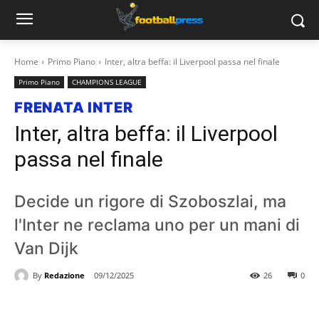
Home
Primo Piano
Inter, altra beffa: il Liverpool passa nel finale
Primo Piano
CHAMPIONS LEAGUE
FRENATA INTER
Inter, altra beffa: il Liverpool
passa nel finale
Decide un rigore di Szoboszlai, ma
l'Inter ne reclama uno per un mani di
Van Dijk
By
Redazione
09/12/2025
26
0