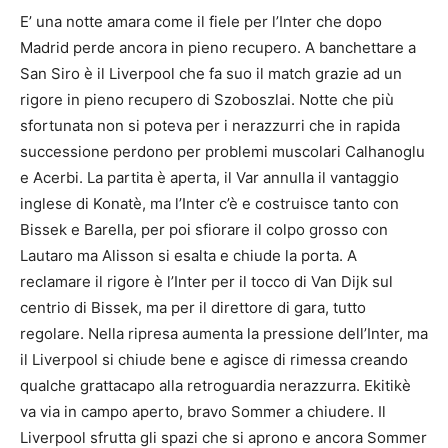
E’ una notte amara come il fiele per l’Inter che dopo
Madrid perde ancora in pieno recupero. A banchettare a
San Siro è il Liverpool che fa suo il match grazie ad un
rigore in pieno recupero di Szoboszlai. Notte che più
sfortunata non si poteva per i nerazzurri che in rapida
successione perdono per problemi muscolari Calhanoglu
e Acerbi. La partita è aperta, il Var annulla il vantaggio
inglese di Konatè, ma l’Inter c’è e costruisce tanto con
Bissek e Barella, per poi sfiorare il colpo grosso con
Lautaro ma Alisson si esalta e chiude la porta. A
reclamare il rigore è l’Inter per il tocco di Van Dijk sul
centrio di Bissek, ma per il direttore di gara, tutto
regolare. Nella ripresa aumenta la pressione dell’Inter, ma
il Liverpool si chiude bene e agisce di rimessa creando
qualche grattacapo alla retroguardia nerazzurra. Ekitikè
va via in campo aperto, bravo Sommer a chiudere. Il
Liverpool sfrutta gli spazi che si aprono e ancora Sommer