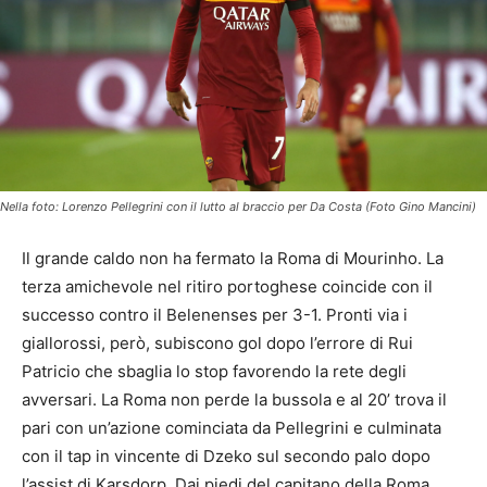
Nella foto: Lorenzo Pellegrini con il lutto al braccio per Da Costa (Foto Gino Mancini)
Il grande caldo non ha fermato la Roma di Mourinho. La
terza amichevole nel ritiro portoghese coincide con il
successo contro il Belenenses per 3-1. Pronti via i
giallorossi, però, subiscono gol dopo l’errore di Rui
Patricio che sbaglia lo stop favorendo la rete degli
avversari. La Roma non perde la bussola e al 20’ trova il
pari con un’azione cominciata da Pellegrini e culminata
con il tap in vincente di Dzeko sul secondo palo dopo
l’assist di Karsdorp. Dai piedi del capitano della Roma