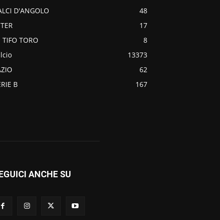
ALCI D'ANGOLO
48
NTER
17
O TIFO TORO
8
lcio
13373
AZIO
62
ERIE B
167
EGUICI ANCHE SU