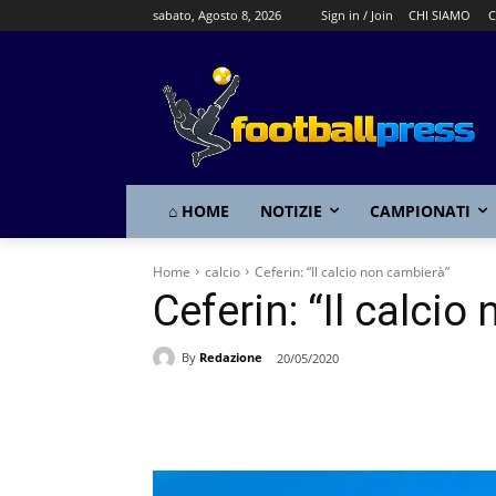
sabato, Agosto 8, 2026
Sign in / Join
CHI SIAMO
C
⌂ HOME
NOTIZIE
CAMPIONATI
Home
calcio
Ceferin: “Il calcio non cambierà”
Ceferin: “Il calci
By
Redazione
20/05/2020
Share