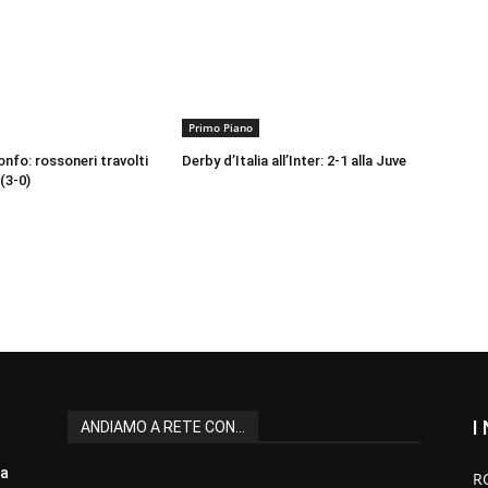
Primo Piano
onfo: rossoneri travolti
Derby d’Italia all’Inter: 2-1 alla Juve
(3-0)
I
ANDIAMO A RETE CON...
la
R