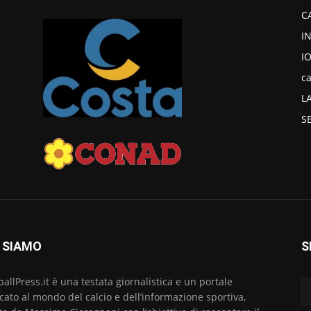
C
I
I
ca
L
S
 SIAMO
S
ballPress.it è una testata giornalistica e un portale
cato al mondo del calcio e dell’informazione sportiva,