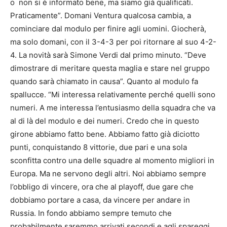
o non si è informato bene, ma siamo già qualificati.
Praticamente”. Domani Ventura qualcosa cambia, a
cominciare dal modulo per finire agli uomini. Giocherà,
ma solo domani, con il 3-4-3 per poi ritornare al suo 4-2-
4. La novità sarà Simone Verdi dal primo minuto. “Deve
dimostrare di meritare questa maglia e stare nel gruppo
quando sarà chiamato in causa”. Quanto al modulo fa
spallucce. “Mi interessa relativamente perché quelli sono
numeri. A me interessa l’entusiasmo della squadra che va
al di là del modulo e dei numeri. Credo che in questo
girone abbiamo fatto bene. Abbiamo fatto già diciotto
punti, conquistando 8 vittorie, due pari e una sola
sconfitta contro una delle squadre al momento migliori in
Europa. Ma ne servono degli altri. Noi abbiamo sempre
l’obbligo di vincere, ora che al playoff, due gare che
dobbiamo portare a casa, da vincere per andare in
Russia. In fondo abbiamo sempre temuto che
probabilmente saremmo arrivati secondi e agli spareggi,